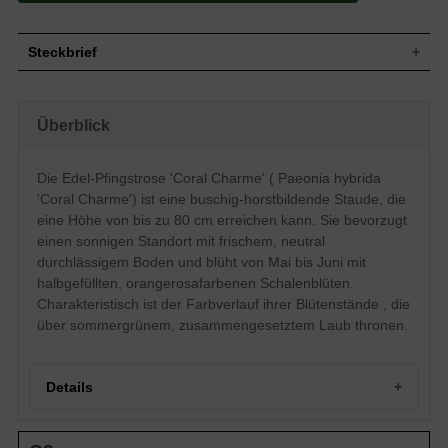
Steckbrief
Staude, buschig, horstbildend, bis zu 80 cm
Wuchs
hoch
Überblick
Wuchshöhe
bis zu 80 cm
Sommergrün, dunkelgrüne Blattfarbe,
Blatt
zusammengesetzt
Die Edel-Pfingstrose 'Coral Charme' ( Paeonia hybrida
Halbgefüllte, orangerosafarbende
'Coral Charme') ist eine buschig-horstbildende Staude, die
Blüte
Blütenstände, meist einblütig, schalenförmig,
eine Höhe von bis zu 80 cm erreichen kann. Sie bevorzugt
flach, ausgebreitet
einen sonnigen Standort mit frischem, neutral
Blütezeit
Mai - Juni
durchlässigem Boden und blüht von Mai bis Juni mit
Wurzeln
Horstbildend
halbgefüllten, orangerosafarbenen Schalenblüten.
Boden
Frisch, normal durchlässig, neutral
Charakteristisch ist der Farbverlauf ihrer Blütenstände , die
Standort
Sonnig
über sommergrünem, zusammengesetztem Laub thronen.
Pflanzen
1,2 bis 2
pro m²
Details
Portrait der Edel-Pfingstrose 'Coral Charme'