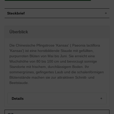
Steckbrief
Staude, buschig, horstbildend, 80 bis 100 cm
Wuchs
hoch
Überblick
Wuchshöhe
80 -100 cm
Blatt
Sommergrün, grüne Blattfarbe, gefingert
Die Chinesische Pfingstrose 'Kansas' ( Paeonia lactiflora
Gefüllte, purpurrote Blütenstände, meist
Blüte
einblütig, schalenförmig, flach, ausgebreitet
'Kansas') ist eine horstbildende Staude mit gefüllten,
Blütezeit
Mai - Juni
purpurroten Blüten von Mai bis Juni. Sie erreicht eine
Wurzeln
Horstbildend
Wuchshöhe von 80 bis 100 cm und bevorzugt sonnige
Standorte mit frischem, durchlässigem Boden. Ihr
Boden
Frisch, normal durchlässig, neutral
sommergrünes, gefingertes Laub und die schalenförmigen
Standort
Sonnig
Blütenstände machen sie zur attraktiven Schnitt- und
Pflanzen
1,2 bis 2
pro m²
Beetstaude.
Details
Chinesische Pfingstrose 'Kansas': Ein Portrait prachtvoller