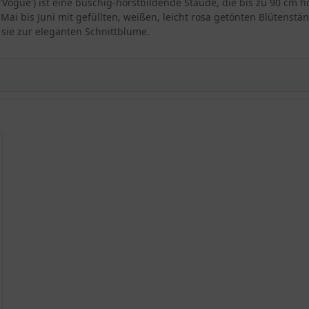
a 'Vogue') ist eine buschig-horstbildende Staude, die bis zu 90 cm 
Mai bis Juni mit gefüllten, weißen, leicht rosa getönten Blütenst
sie zur eleganten Schnittblume.
gstrose 'Vogue'
 'Vogue'
trose 'Vogue'
e