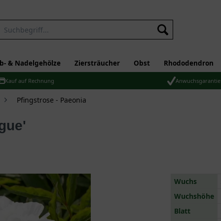
b- & Nadelgehölze
Ziersträucher
Obst
Rhododendron
Kauf auf Rechnung
Anwuchsgarantie
Pfingstrose - Paeonia
gue'
Wuchs
Wuchshöhe
Blatt