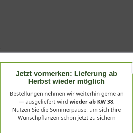
e 'Vogue'
gue'
a lactiflora 'Vogue', ist eine horstbildende Staude von beeindruck
Jetzt vormerken: Lieferung ab
 der beliebtesten Gartenpflanzen entwickelt. Mit einer Wuchshöhe 
Herbst wieder möglich
 lactiflora 'Vogue'"
e von Mai bis Juni unübersehbare Akzente. Ihr buschiger, kompakte
Bestellungen nehmen wir weiterhin gerne an
— ausgeliefert wird
wieder ab KW 38
.
Nutzen Sie die Sommerpause, um sich Ihre
Pfingstrose 'Vogue'
Wunschpflanzen schon jetzt zu sichern
der Pflanze, von ihrer Herkunft bis zu ihren spezifischen Wuchsei
e zu einem wertvollen Bestandteil jeder Staudenpflanzung macht. I