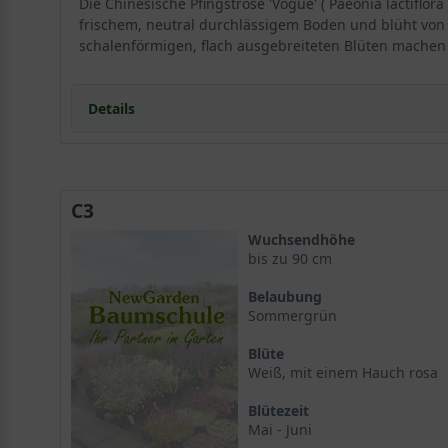
Die Chinesische Pfingstrose 'Vogue' ( Paeonia lactiflor
frischem, neutral durchlässigem Boden und blüht von 
schalenförmigen, flach ausgebreiteten Blüten machen 
Details
Portrait einer edlen Blütenkönigin: Chinesische Pfin
Herkunft und Wuchscharakter der Paeonia lactiflora
C3
Wuchshöhe und Habitus
Standort und Bodenansprüche
Wuchsendhöhe
Der ideale Standort für Paeonia lactiflora 'Vogue'
bis zu 90 cm
Bodenbeschaffenheit und Drainage
Belaubung
Blütenpracht und Laubwerk der Chinesischen Pfings
Sommergrün
Die gefüllten weißen Blüten
Blüte
Das sommergrüne Blattwerk
Weiß, mit einem Hauch rosa
Verwendung im Garten
Als prachtvolle Beetstaude
Blütezeit
Die Chinesische Pfingstrose 'Vogue' als Schnittblum
Mai - Juni