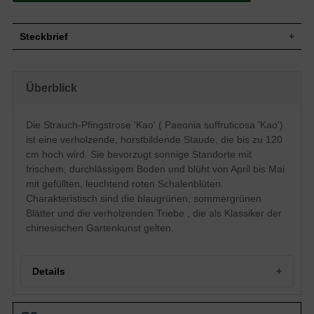
Steckbrief
Staude, buschig, horstbildend, verholzend,
Wuchs
bis zu 120 cm hoch
Überblick
Wuchshöhe
bis zu 120 cm
Sommergrün, blaugrüne Blattfarbe,
Blatt
zusammengesetzt
Die Strauch-Pfingstrose 'Kao' ( Paeonia suffruticosa 'Kao')
Gefüllte, leuchtend rote Blütenstände, meist
ist eine verholzende, horstbildende Staude, die bis zu 120
Blüte
einblütig, schalenförmig, flach, ausgebreitet
cm hoch wird. Sie bevorzugt sonnige Standorte mit
Blütezeit
April - Mai
frischem, durchlässigem Boden und blüht von April bis Mai
Wurzeln
Horstbildend
mit gefüllten, leuchtend roten Schalenblüten.
Boden
Frisch, normal durchlässig, neutral
Charakteristisch sind die blaugrünen, sommergrünen
Standort
Sonnig
Blätter und die verholzenden Triebe , die als Klassiker der
Pflanzen
chinesischen Gartenkunst gelten.
0,8 bis 1
pro m²
Details
Portrait der Strauch-Pfingstrose 'Kao'