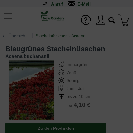
Anruf
Übersicht
Stachelnüsschen - Acaena
Blaugrünes Stachelnüsschen
Acaena buchananii
Immergrün
Weiß
Sonnig
Juni - Juli
bis zu 10 cm
4,10 €
ab
Zu den Produkten