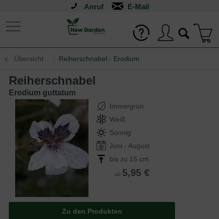
Anruf
Übersicht
Reiherschnabel - Erodium
Reiherschnabel
Erodium guttatum
Immergrün
Weiß
Sonnig
Juni - August
bis zu 15 cm
5,95 €
ab
Zu den Produkten