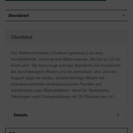
Steckbrief
Blütenstaude, horstbildend, buschig,
Wuchs
rosettenartig, bis 10 cm hoch
Überblick
Wuchshöhe
bis zu 15 cm
Blatt
Immergrün, lanzettlich, grün
Der Reiherschnabel ( Erodium guttatum ) ist eine
Frucht
Spaltfrucht
horstbildende, immergrüne Blütenstaude, die bis zu 15 cm
Weiß mit dunkelpurpurnem Fleck auf
mindestens zwei Blütenblättern,
hoch wird. Sie bevorzugt sonnige Standorte mit trockenem
Blüte
schalenförmig, einfach, klein,
bis durchlässigem Boden und ist winterhart. Von Juni bis
reichblühend, zierend
August zeigt sie weiße, schalenförmige Blüten mit
Blütezeit
Juni bis August
charakteristischen dunkelpurpurnen Flecken auf
Boden
Trockener bis durchlässiger Boden
mindestens zwei Blütenblättern. Ideal für Steinbeete,
Standort
Sonnig
Steinfugen und Grabgestaltung mit 25 Pflanzen pro m².
Pflanzen pro
25
m²
Das Erodium guttatum (Reiherschnabel)
Details
bietet sich besonders zur Verpflanzung im
Bereich von sonnigen Steinbeeten an.
Aber auch im sonnigen Grabbereich
Portrait: Ein kleiner Juwel im Steingarten – der
sowie zwischen sonnigen Steinfugen