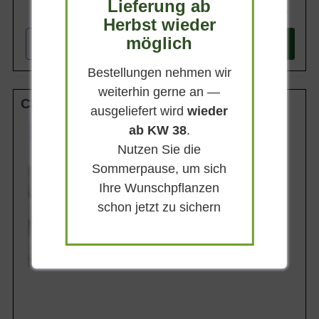
Lieferung ab
7,95 €
Herbst wieder
möglich
-
+
In den
Warenkorb
Bestellungen nehmen wir
weiterhin gerne an —
C3
ausgeliefert wird
wieder
ab KW 38
.
Wuchsendhöhe
bis zu 50 cm
Nutzen Sie die
Belaubung
Sommerpause, um sich
Sommergrün
Ihre Wunschpflanzen
Blüte
Hellrosa
schon jetzt zu sichern
Blütezeit
Juli - September
Lieferbar