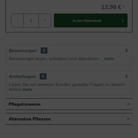
12,90 €
-
+
In den
Warenkorb
Bewertungen
3
Bewertungen lesen, schreiben und diskutieren...
mehr
Artikelfragen
0
Lesen Sie von weiteren Kunden gestellte Fragen zu diesem
Artikel
mehr
Pflegehinweise
Alternative Pflanzen
Pflanz- und Pflegetipps Origanum vulgare /
Gewöhnlicher Dost / Oregano / Wilder Majoran