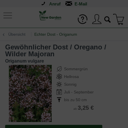
Anruf
Übersicht
Echter Dost - Origanum
Gewöhnlicher Dost / Oregano /
Wilder Majoran
Origanum vulgare
Sommergrün
Hellrosa
Sonnig
Juli - September
bis zu 50 cm
3,25 €
ab