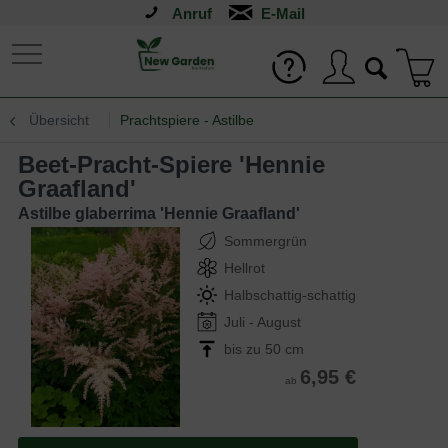
Anruf
Übersicht
Prachtspiere - Astilbe
Beet-Pracht-Spiere 'Hennie
Graafland'
Astilbe glaberrima 'Hennie Graafland'
Sommergrün
Hellrot
Halbschattig-schattig
Juli - August
bis zu 50 cm
6,95 €
ab