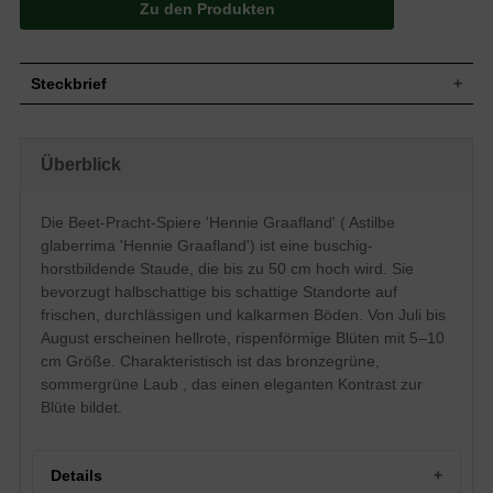
Zu den Produkten
Steckbrief
Staude, buschig, horstbildend, bis zu 50
Wuchs
cm hoch
Überblick
Wuchshöhe
bis zu 50 cm
Sommergrün, zusammengesetzt,
Blatt
bronzegrün
Die Beet-Pracht-Spiere 'Hennie Graafland' ( Astilbe
Frucht
Kapsel, unscheinbar
glaberrima 'Hennie Graafland') ist eine buschig-
Blüte
Hellrot, rispenförmig, 5-10 cm groß
horstbildende Staude, die bis zu 50 cm hoch wird. Sie
Blütezeit
Juli bis August
bevorzugt halbschattige bis schattige Standorte auf
frischen, durchlässigen und kalkarmen Böden. Von Juli bis
Frische, durchlässige, kalkarme
Boden
Untergründe
August erscheinen hellrote, rispenförmige Blüten mit 5–10
Standort
Halbschattig bis schattig
cm Größe. Charakteristisch ist das bronzegrüne,
Pflanzen pro
sommergrüne Laub , das einen eleganten Kontrast zur
11
m²
Blüte bildet.
Die Astilbe glaberrima 'Hennie Graafland'
(Beet-Prachtspiere) ist die größere
Schwester der schönen Sorte 'Spirte' und
wird bis zu 50 cm hoch. Die hellen rosa
Details
Blüten in Rispenform werden von