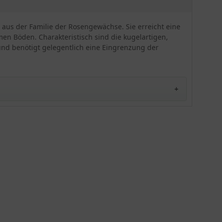
kriechenden Wuchs eignet sich das Frikarts-
Garten-Stachelnüsschen optimal für die
Bepflanzung von Stein- und Staudengärten, als
e aus der Familie der Rosengewächse. Sie erreicht eine
ansprechende Bodenbegrünung oder für eine
en Böden. Charakteristisch sind die kugelartigen,
dauerhafte Grabbepflanzung. Besonders wohl
 und benötigt gelegentlich eine Eingrenzung der
fühlt sich die zu den Rosengewächsen gehörende
Staude auf einem normalen Gartenboden, der gut
durchlässig ist und keine Staunässe zulässt. Dabei
können bis zu 10 Pflanzen in einem Abstand von
30 cm angelegt werden. Die weiße Blüte der
Acaena caesiiglauca 'Frikart' erstrahlt in den
Sommermonaten Juni und Juli, wobei sie keiner
aufwendigen Pflege bedarf. Lediglich die
Eingrenzung der Rhizome und wurzelnden Triebe
ist ab und an erforderlich. Durch ihre flache
Wuchshöhe von 5 cm und die einfachen
Wuchsbedingungen ist das Frikarts Garten-
Stachelnüsschen auch eine schöne Begrünung für
Trockenmauern.