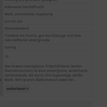
Rotbraune Stachelfrucht
Weiß, unscheinbar, kugelartig
Juni bis Juli
Rhizombildend
Trockene bis frische, gut durchlässige und eher
nährstoffarme Untergründe
Sonnig
10
Das Acaena caesiiglauca 'Frikart'(Frikarts Garten-
Stachelnüsschen) ist eine immergrüne, winterharte
Gartenstaude, die durch ihre kugelartige, weiße
:
Blüte, dem grünen Blattschmuck sowie der...
weiterlesen ▾
außergewöhnlichen, rotbraunen Frucht auf sich
aufmerksam macht. Durch den bodendeckenden,