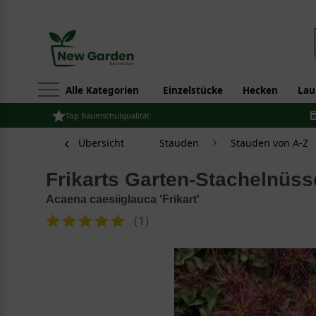
Alle Kategorien
Einzelstücke
Hecken
Lau
Top Baumschulqualität
Übersicht
Stauden
Stauden von A-Z
Frikarts Garten-Stachelnüss
Acaena caesiiglauca 'Frikart'
(
1
)