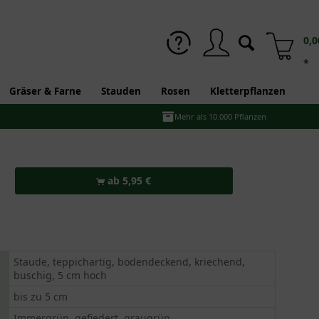
0,0
*
Gräser & Farne
Stauden
Rosen
Kletterpflanzen
Mehr als 10.000 Pflanzen
ab 5,95 €
Staude, teppichartig, bodendeckend, kriechend,
buschig, 5 cm hoch
bis zu 5 cm
Immergrün, gefiedert, graugrün