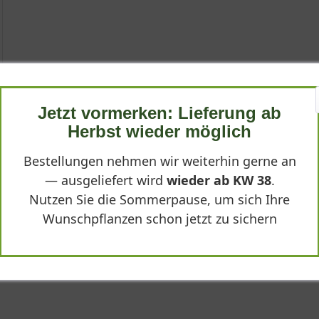
chelnüsschen
Jetzt vormerken: Lieferung ab
Herbst wieder möglich
n
Bestellungen nehmen wir weiterhin gerne an
— ausgeliefert wird
wieder ab KW 38
.
Nutzen Sie die Sommerpause, um sich Ihre
Wunschpflanzen schon jetzt zu sichern
caesiiglauca 'Frikart', ist eine vielseitige und pflegeleichte Sta
 Pflanze gehört zur Familie der Rosengewächse und besticht durc
 - Acaena caesiiglauca 'Frikart'"
als Bodendecker für sonnige bis halbschattige Standorte. Ihre im
cheinbaren weißen Blüten, die im Juni und Juli erscheinen. Doch d
ihren Namen geben. Diese Früchte verleihen dem Garten bis in den