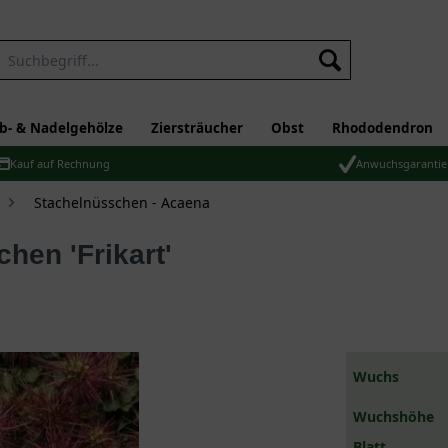
b- & Nadelgehölze
Ziersträucher
Obst
Rhododendron
Kauf auf Rechnung
Anwuchsgarantie
Stachelnüsschen - Acaena
chen 'Frikart'
Wuchs
Wuchshöhe
Blatt