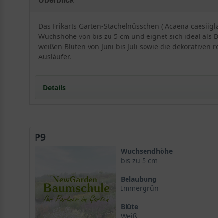
Überblick
Das Frikarts Garten-Stachelnüsschen ( Acaena caesiigl
Wuchshöhe von bis zu 5 cm und eignet sich ideal als 
weißen Blüten von Juni bis Juli sowie die dekorativen
Ausläufer.
Details
Portrait des Frikarts Garten-Stachelnüsschens
Standort und Boden
P9
Ansprüche von Acaena caesiiglauca
Bodenbeschaffenheit und Vorbereitung
Wuchsendhöhe
Blüte und Blattwerk von Frikarts Garten-Stachelnüs
bis zu 5 cm
Die Blattstruktur von Acaena caesiiglauca 'Frikart'
Belaubung
Verwendung im Garten
Immergrün
Bodendecker und Trockenmauern
Blüte
Grabbepflanzung und Steingärten
Weiß