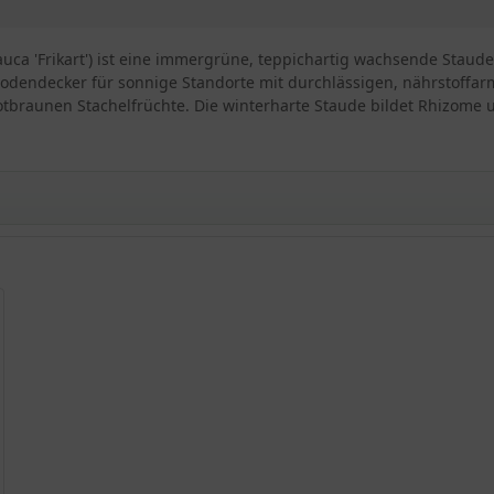
auca 'Frikart') ist eine immergrüne, teppichartig wachsende Staud
Bodendecker für sonnige Standorte mit durchlässigen, nährstoffarm
 rotbraunen Stachelfrüchte. Die winterharte Staude bildet Rhizome
schen