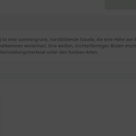
 ) ist eine sommergrüne, horstbildende Staude, die eine Höhe von b
 vollkommen winterhart. Ihre weißen, trichterförmigen Blüten ers
lleinstellungsmerkmal unter den Funkien-Arten.
ien-Funkie