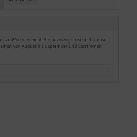
Hosta-Art nicht nur eine Augenweide mit den
großen, herzförmigen, hellgrünen Blättern,
sondern auch noch sehr genüsslich für die
menschliche Nase. Ob im Beet, auf der Freifläche
oder im Steingarten - die Duftende Garten-Lilien-
is zu 60 cm erreicht. Sie bevorzugt frische, humose
Funkie wird Ihren Garten definitiv bereichern!
cheinen von August bis September und verströmen
Insgesamt erweist sich dieses Schmuckstück als
anspruchslos und robust.