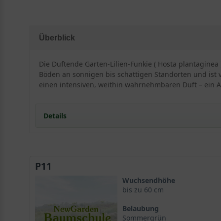
Überblick
Die Duftende Garten-Lilien-Funkie ( Hosta plantaginea
Böden an sonnigen bis schattigen Standorten und ist
einen intensiven, weithin wahrnehmbaren Duft – ein A
Details
Portrait der Duftenden Garten-Lilien-Funkie
Herkunft und Eigenschaften von Hosta plantaginea
P11
Wuchs und Erscheinungsbild
Standort und Boden
Wuchsendhöhe
Ideale Lichtverhältnisse für die Duftende Garten-Lil
bis zu 60 cm
Bodenansprüche und Vorbereitung
Belaubung
Blüte und Blattwerk der Hosta plantaginea
Sommergrün