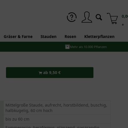
0,0
*
Gräser & Farne
Stauden
Rosen
Kletterpflanzen
Mehr als 10.000 Pflanzen
ab 9,50 €
Mittelgroße Staude, aufrecht, horstbildend, buschig,
halbkugelig, 60 cm hoch
bis zu 60 cm
Sommergrün, herzförmig, glänzend, ganzrandig,