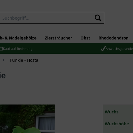
b- & Nadelgehölze
Ziersträucher
Obst
Rhododendron
Kauf auf Rechnung
Anwuchsgarantie
Funkie - Hosta
ie
Wuchs
Wuchshöhe