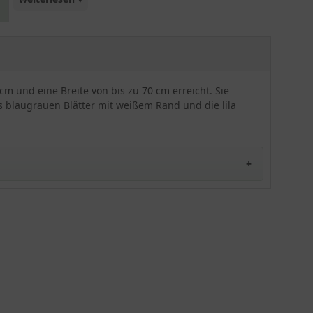
dekorativen Blätter, die graugrün bis blaugrau
gefärbt sind und einen weißen Rand aufweisen.
Zusätzlich wirkt die lila Blüte dazu sehr zierend.
Um bestens zur Geltung zu kommen, sollten Sie
diese Sorte als Solitärelement in Ihren Garten
cm und eine Breite von bis zu 70 cm erreicht. Sie
integrieren. Insgesamt erweist sich die Funkie
s blaugrauen Blätter mit weißem Rand und die lila
'Tom Schmid' als robust und zuverlässig
winterhart. Ein echter Hingucker, der sich nicht
nur für die Gartenpflanzung, sondern auch für die
Kübelpflanzung eignet. Zudem wird dieses
Schmuckstück auch gerne in der Floristik
verwendet. Überzeugen Sie sich selbst von der
Schönheit der Funkie 'Tom Schmid'!