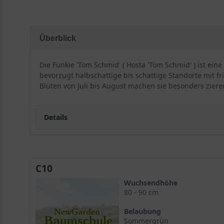
Überblick
Die Funkie 'Tom Schmid' ( Hosta 'Tom Schmid' ) ist ein
bevorzugt halbschattige bis schattige Standorte mit 
Blüten von Juli bis August machen sie besonders zieren
Details
Portrait: Eine edle Funkie mit Charakter
Herkunft und Wuchsform der Funkie 'Tom Schmid'
C10
Wuchshöhe und Habitus
Der ideale Standort für langlebige Pracht
Wuchsendhöhe
Lichtverhältnisse für die Funkie 'Tom Schmid'
80 - 90 cm
Bodenansprüche und Substrat
Belaubung
Blütenpracht und Laubschmuck der Hosta 'Tom Schm
Sommergrün