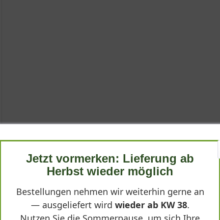
id'
Jetzt vormerken: Lieferung ab
Herbst wieder möglich
, ist eine große, sehr edle und eindrucksvolle Staude, die durch 
Bestellungen nehmen wir weiterhin gerne an
 sie mit einer robusten Natur und einer zuverlässigen Winterhärte, 
'"
— ausgeliefert wird
wieder ab KW 38
.
re lila Blüten im Hochsommer setzen zusätzliche Akzente und mache
net.
Nutzen Sie die Sommerpause, um sich Ihre