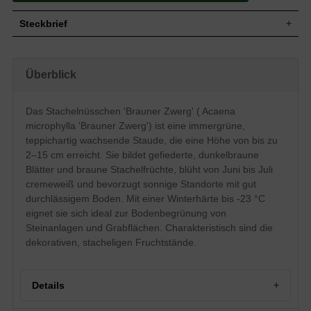
Steckbrief
Wuchs
Teppichartig, bodendeckend / kriechend
Wuchshöhe
2 - 15 cm
Überblick
Winter- / immergrün, gefiederte Blattform,
Blatt
dunkelbraun
Das Stachelnüsschen 'Brauner Zwerg' ( Acaena
Frucht
Braune Stachelfrucht
microphylla 'Brauner Zwerg') ist eine immergrüne,
Weiß, braune Stachelfrüchte,
Blüte
unscheinbare Einzelblüte, kugelartiger
teppichartig wachsende Staude, die eine Höhe von bis zu
Blütenstand, Blütenform: unbedeutend
2–15 cm erreicht. Sie bildet gefiederte, dunkelbraune
Blütezeit
Juni bis Juli
Blätter und braune Stachelfrüchte, blüht von Juni bis Juli
Boden
Gut durchlässig, frisch
cremeweiß und bevorzugt sonnige Standorte mit gut
Standort
Sonnig
durchlässigem Boden. Mit einer Winterhärte bis -23 °C
Pflanzen pro
eignet sie sich ideal zur Bodenbegrünung von
15
m²
Steinanlagen und Grabflächen. Charakteristisch sind die
Die Acaena microphylla 'Brauner Zwerg'
dekorativen, stacheligen Fruchtstände.
(Stachelnüsschen) wächst nur bis zu einer
Größe von etwa 2 bis 15 Zentimetern und
bildet einen dekorativen Teppich. Im
Frühsommer blüht dieser Teppich in
Details
einem schönen cremeweiß. Seinen
Namen hat der 'Braune Zwerg' den