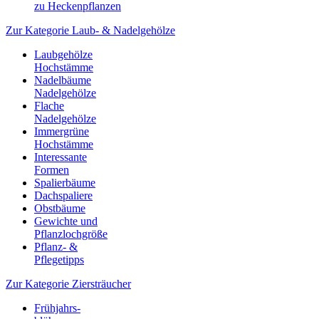
zu Heckenpflanzen
Zur Kategorie Laub- & Nadelgehölze
Laubgehölze
Hochstämme
Nadelbäume
Nadelgehölze
Flache
Nadelgehölze
Immergrüne
Hochstämme
Interessante
Formen
Spalierbäume
Dachspaliere
Obstbäume
Gewichte und
Pflanzlochgröße
Pflanz- &
Pflegetipps
Zur Kategorie Ziersträucher
Frühjahrs-