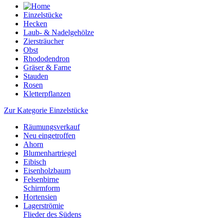
Einzelstücke
Hecken
Laub- & Nadelgehölze
Ziersträucher
Obst
Rhododendron
Gräser & Farne
Stauden
Rosen
Kletterpflanzen
Zur Kategorie Einzelstücke
Räumungsverkauf
Neu eingetroffen
Ahorn
Blumenhartriegel
Eibisch
Eisenholzbaum
Felsenbirne
Schirmform
Hortensien
Lagerströmie
Flieder des Südens