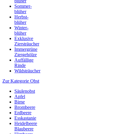
blüher
Sommer-
blüher
Herbst-
blüher
Winter-
blüher
Exklusive
Ziersträucher
Immergrüne
Ziergehölze
Auffällige
Rinde
Wildsträucher
Zur Kategorie Obst
Säulenobst
Apfel
Birne
Brombeere
Erdbeere
Esskastanie
Heidelbeere
Blaubeere