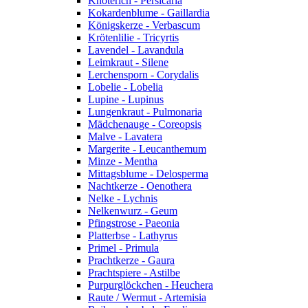
Knöterich - Persicaria
Kokardenblume - Gaillardia
Königskerze - Verbascum
Krötenlilie - Tricyrtis
Lavendel - Lavandula
Leimkraut - Silene
Lerchensporn - Corydalis
Lobelie - Lobelia
Lupine - Lupinus
Lungenkraut - Pulmonaria
Mädchenauge - Coreopsis
Malve - Lavatera
Margerite - Leucanthemum
Minze - Mentha
Mittagsblume - Delosperma
Nachtkerze - Oenothera
Nelke - Lychnis
Nelkenwurz - Geum
Pfingstrose - Paeonia
Platterbse - Lathyrus
Primel - Primula
Prachtkerze - Gaura
Prachtspiere - Astilbe
Purpurglöckchen - Heuchera
Raute / Wermut - Artemisia