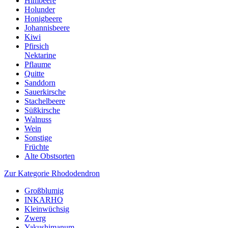
Himbeere
Holunder
Honigbeere
Johannisbeere
Kiwi
Pfirsich
Nektarine
Pflaume
Quitte
Sanddorn
Sauerkirsche
Stachelbeere
Süßkirsche
Walnuss
Wein
Sonstige
Früchte
Alte Obstsorten
Zur Kategorie Rhododendron
Großblumig
INKARHO
Kleinwüchsig
Zwerg
Yakushimanum