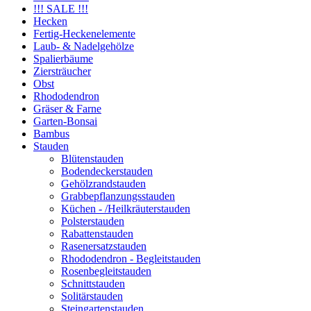
!!! SALE !!!
Hecken
Fertig-Heckenelemente
Laub- & Nadelgehölze
Spalierbäume
Ziersträucher
Obst
Rhododendron
Gräser & Farne
Garten-Bonsai
Bambus
Stauden
Blütenstauden
Bodendeckerstauden
Gehölzrandstauden
Grabbepflanzungsstauden
Küchen - /Heilkräuterstauden
Polsterstauden
Rabattenstauden
Rasenersatzstauden
Rhododendron - Begleitstauden
Rosenbegleitstauden
Schnittstauden
Solitärstauden
Steingartenstauden