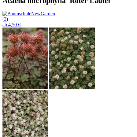
Acaena microphylla 'Roter Läufer'
(
3
)
ab 4,50 €