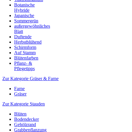
Botanische
Hybride
Japanische
Sommergrün
außergewöhnliches
Blatt
Duftende
Herbstblühend
Schirmform
Auf Stamm
Blütenfarben
Pflanz- &
Pflegetipps
Zur Kategorie Gräser & Farne
Farne
Gräser
Zur Kategorie Stauden
Blüten
Bodendecker
Gehölzrand
Grabbepflanzung