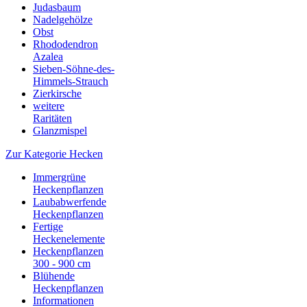
Judasbaum
Nadelgehölze
Obst
Rhododendron
Azalea
Sieben-Söhne-des-
Himmels-Strauch
Zierkirsche
weitere
Raritäten
Glanzmispel
Zur Kategorie Hecken
Immergrüne
Heckenpflanzen
Laubabwerfende
Heckenpflanzen
Fertige
Heckenelemente
Heckenpflanzen
300 - 900 cm
Blühende
Heckenpflanzen
Informationen