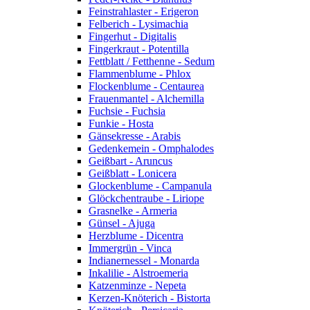
Feinstrahlaster - Erigeron
Felberich - Lysimachia
Fingerhut - Digitalis
Fingerkraut - Potentilla
Fettblatt / Fetthenne - Sedum
Flammenblume - Phlox
Flockenblume - Centaurea
Frauenmantel - Alchemilla
Fuchsie - Fuchsia
Funkie - Hosta
Gänsekresse - Arabis
Gedenkemein - Omphalodes
Geißbart - Aruncus
Geißblatt - Lonicera
Glockenblume - Campanula
Glöckchentraube - Liriope
Grasnelke - Armeria
Günsel - Ajuga
Herzblume - Dicentra
Immergrün - Vinca
Indianernessel - Monarda
Inkalilie - Alstroemeria
Katzenminze - Nepeta
Kerzen-Knöterich - Bistorta