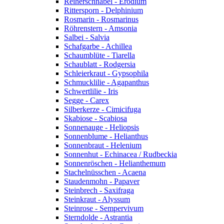
Reiherschnabel - Erodium
Rittersporn - Delphinium
Rosmarin - Rosmarinus
Röhrenstern - Amsonia
Salbei - Salvia
Schafgarbe - Achillea
Schaumblüte - Tiarella
Schaublatt - Rodgersia
Schleierkraut - Gypsophila
Schmucklilie - Agapanthus
Schwertlilie - Iris
Segge - Carex
Silberkerze - Cimicifuga
Skabiose - Scabiosa
Sonnenauge - Heliopsis
Sonnenblume - Helianthus
Sonnenbraut - Helenium
Sonnenhut - Echinacea / Rudbeckia
Sonnenröschen - Helianthemum
Stachelnüsschen - Acaena
Staudenmohn - Papaver
Steinbrech - Saxifraga
Steinkraut - Alyssum
Steinrose - Sempervivum
Sterndolde - Astrantia