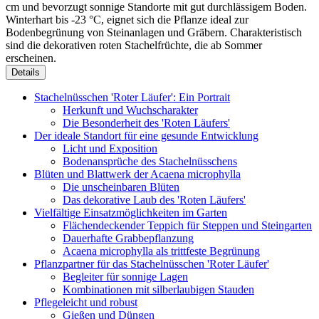
cm und bevorzugt sonnige Standorte mit gut durchlässigem Boden.
Winterhart bis -23 °C, eignet sich die Pflanze ideal zur
Bodenbegrünung von Steinanlagen und Gräbern. Charakteristisch
sind die dekorativen roten Stachelfrüchte, die ab Sommer
erscheinen.
Details
Stachelnüsschen 'Roter Läufer': Ein Portrait
Herkunft und Wuchscharakter
Die Besonderheit des 'Roten Läufers'
Der ideale Standort für eine gesunde Entwicklung
Licht und Exposition
Bodenansprüche des Stachelnüsschens
Blüten und Blattwerk der Acaena microphylla
Die unscheinbaren Blüten
Das dekorative Laub des 'Roten Läufers'
Vielfältige Einsatzmöglichkeiten im Garten
Flächendeckender Teppich für Steppen und Steingarten
Dauerhafte Grabbepflanzung
Acaena microphylla als trittfeste Begrünung
Pflanzpartner für das Stachelnüsschen 'Roter Läufer'
Begleiter für sonnige Lagen
Kombinationen mit silberlaubigen Stauden
Pflegeleicht und robust
Gießen und Düngen