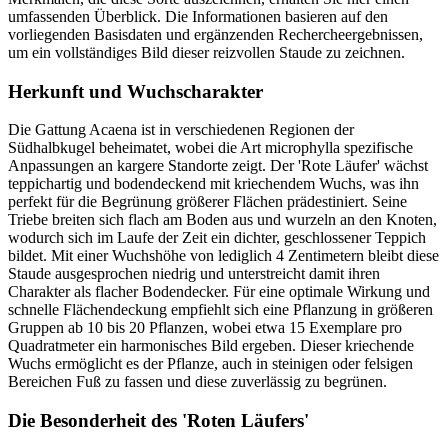
umfassenden Überblick. Die Informationen basieren auf den
vorliegenden Basisdaten und ergänzenden Rechercheergebnissen,
um ein vollständiges Bild dieser reizvollen Staude zu zeichnen.
Herkunft und Wuchscharakter
Die Gattung Acaena ist in verschiedenen Regionen der
Südhalbkugel beheimatet, wobei die Art microphylla spezifische
Anpassungen an kargere Standorte zeigt. Der 'Rote Läufer' wächst
teppichartig und bodendeckend mit kriechendem Wuchs, was ihn
perfekt für die Begrünung größerer Flächen prädestiniert. Seine
Triebe breiten sich flach am Boden aus und wurzeln an den Knoten,
wodurch sich im Laufe der Zeit ein dichter, geschlossener Teppich
bildet. Mit einer Wuchshöhe von lediglich 4 Zentimetern bleibt diese
Staude ausgesprochen niedrig und unterstreicht damit ihren
Charakter als flacher Bodendecker. Für eine optimale Wirkung und
schnelle Flächendeckung empfiehlt sich eine Pflanzung in größeren
Gruppen ab 10 bis 20 Pflanzen, wobei etwa 15 Exemplare pro
Quadratmeter ein harmonisches Bild ergeben. Dieser kriechende
Wuchs ermöglicht es der Pflanze, auch in steinigen oder felsigen
Bereichen Fuß zu fassen und diese zuverlässig zu begrünen.
Die Besonderheit des 'Roten Läufers'