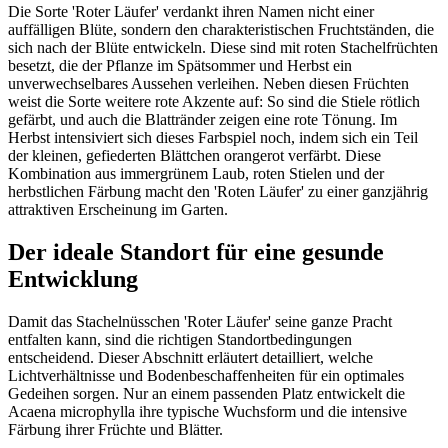
Die Sorte 'Roter Läufer' verdankt ihren Namen nicht einer
auffälligen Blüte, sondern den charakteristischen Fruchtständen, die
sich nach der Blüte entwickeln. Diese sind mit roten Stachelfrüchten
besetzt, die der Pflanze im Spätsommer und Herbst ein
unverwechselbares Aussehen verleihen. Neben diesen Früchten
weist die Sorte weitere rote Akzente auf: So sind die Stiele rötlich
gefärbt, und auch die Blattränder zeigen eine rote Tönung. Im
Herbst intensiviert sich dieses Farbspiel noch, indem sich ein Teil
der kleinen, gefiederten Blättchen orangerot verfärbt. Diese
Kombination aus immergrünem Laub, roten Stielen und der
herbstlichen Färbung macht den 'Roten Läufer' zu einer ganzjährig
attraktiven Erscheinung im Garten.
Der ideale Standort für eine gesunde
Entwicklung
Damit das Stachelnüsschen 'Roter Läufer' seine ganze Pracht
entfalten kann, sind die richtigen Standortbedingungen
entscheidend. Dieser Abschnitt erläutert detailliert, welche
Lichtverhältnisse und Bodenbeschaffenheiten für ein optimales
Gedeihen sorgen. Nur an einem passenden Platz entwickelt die
Acaena microphylla ihre typische Wuchsform und die intensive
Färbung ihrer Früchte und Blätter.