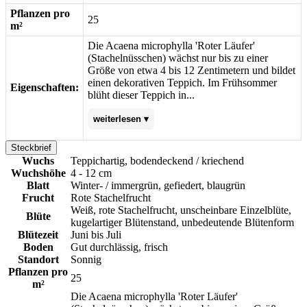
Pflanzen pro
25
m²
Die Acaena microphylla 'Roter Läufer'
(Stachelnüsschen) wächst nur bis zu einer
Größe von etwa 4 bis 12 Zentimetern und bildet
einen dekorativen Teppich. Im Frühsommer
Eigenschaften:
blüht dieser Teppich in...
weiterlesen ▾
Steckbrief
einem schönen cremeweiß. Seinen Namen
Wuchs
Teppichartig, bodendeckend / kriechend
hat der 'Rote Läufer' den typischen
Wuchshöhe
4 - 12 cm
Fruchtständen mit roten Stachelfrüchten zu
Blatt
Winter- / immergrün, gefiedert, blaugrün
verdanken. Die robuste Staude eignet sich
Frucht
Rote Stachelfrucht
hervorragend zur Bodenbegrünung auf Fels-
Weiß, rote Stachelfrucht, unscheinbare Einzelblüte,
Steppen und Steinanlagen oder zur
Blüte
kugelartiger Blütenstand, unbedeutende Blütenform
dauerhaften Grabbepflanzung. Profitieren
Blütezeit
Juni bis Juli
Sie von der pflegeleichten Eigenschaft und
Boden
Gut durchlässig, frisch
erfreuen sich lange am hübschen
Standort
Sonnig
immergrünen Stachelnüsschen. Bitte achten
Pflanzen pro
Sie darauf, dass Sie Rhizome oder
25
m²
wurzelnde Triebe nach Bedarf eingrenzen
Die Acaena microphylla 'Roter Läufer'
und gewährleisten Sie Schutz vor