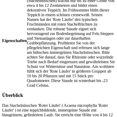
(Stachelnüsschen) wächst nur bis zu einer Größe von
Winternässe und Staunässe. Am wohlsten
etwa 4 bis 12 Zentimetern und bildet einen
fühlt sich der 'Rote Läufer' in größeren
dekorativen Teppich. Im Frühsommer blüht dieser
Gruppen ab 10 bis 20 Pflanzen und mit 15
Teppich in einem schönen cremeweiß. Seinen
Stück pro Quadratmeter. Diese Staude ist
Namen hat der 'Rote Läufer' den typischen
winterhart bis -23 Grad Celsius.
Fruchtständen mit roten Stachelfrüchten zu
verdanken. Die robuste Staude eignet sich
hervorragend zur Bodenbegrünung auf Fels-Steppen
und Steinanlagen oder zur dauerhaften
Eigenschaften
Grabbepflanzung. Profitieren Sie von der
pflegeleichten Eigenschaft und erfreuen sich lange
am hübschen immergrünen Stachelnüsschen. Bitte
achten Sie darauf, dass Sie Rhizome oder wurzelnde
Triebe nach Bedarf eingrenzen und gewährleisten Sie
Schutz vor Winternässe und Staunässe. Am wohlsten
fühlt sich der 'Rote Läufer' in größeren Gruppen ab
10 bis 20 Pflanzen und mit 15 Stück pro
Quadratmeter. Diese Staude ist winterhart bis -23
Grad Celsius.
Überblick
Das Stachelnüsschen 'Roter Läufer' ( Acaena microphylla 'Roter
Läufer' ) ist eine teppichbildende, immergrüne Staude mit
blaugrünem, gefiedertem Laub. Sie erreicht eine Höhe von 4 bis 12