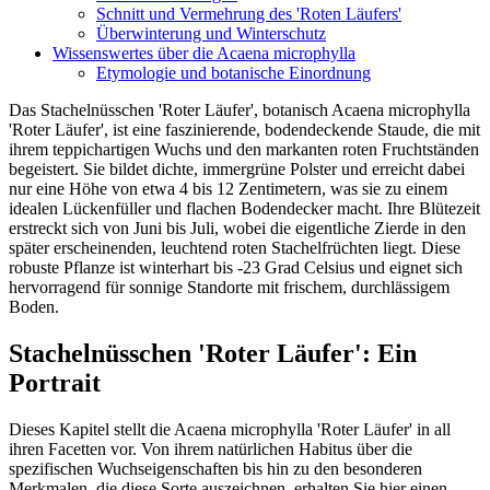
Schnitt und Vermehrung des 'Roten Läufers'
Überwinterung und Winterschutz
Wissenswertes über die Acaena microphylla
Etymologie und botanische Einordnung
Das Stachelnüsschen 'Roter Läufer', botanisch Acaena microphylla
'Roter Läufer', ist eine faszinierende, bodendeckende Staude, die mit
ihrem teppichartigen Wuchs und den markanten roten Fruchtständen
begeistert. Sie bildet dichte, immergrüne Polster und erreicht dabei
nur eine Höhe von etwa 4 bis 12 Zentimetern, was sie zu einem
idealen Lückenfüller und flachen Bodendecker macht. Ihre Blütezeit
erstreckt sich von Juni bis Juli, wobei die eigentliche Zierde in den
später erscheinenden, leuchtend roten Stachelfrüchten liegt. Diese
robuste Pflanze ist winterhart bis -23 Grad Celsius und eignet sich
hervorragend für sonnige Standorte mit frischem, durchlässigem
Boden.
Stachelnüsschen 'Roter Läufer': Ein
Portrait
Dieses Kapitel stellt die Acaena microphylla 'Roter Läufer' in all
ihren Facetten vor. Von ihrem natürlichen Habitus über die
spezifischen Wuchseigenschaften bis hin zu den besonderen
Merkmalen, die diese Sorte auszeichnen, erhalten Sie hier einen