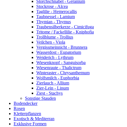
Storchschnabel - Geranium
Stockrose - Alcea
Taglilie - Hemerocallis
Taubnessel - Lamium
Thymian - Thymus
Traubensilberkerze - Cimicifuga
Tritome / Fackellilie - Kniphofia
Trollblume - Trollius
Veilchen - Viola
Vergissmeinnicht - Brunnera
Wasserdost - Eupatorium
Weiderich - Lythrum
Wiesenknopf - Sanguisorba
Wiesenraute - Thalictrum
Winteraster - Chrysanthemum
Wolfsmilch - Euphorbia
Zierlauch - Allium
Zier-Lein - Linum
Ziest - Stachys
Sonstige Stauden
Bodendecker
Rosen
Kletterpflanzen
Exotisch & Mediterran
Exklusive Formen