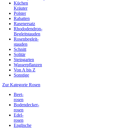
Küchen
Kräuter
Polster
Rabatten
Rasenersatz
Rhododendron-
Begleitstauden
Rosenbegleit-
stauden
Schnitt
Solitär
Steingarten
Wasserpflanzen
Von A bis Z
Sonstige
Zur Kategorie Rosen
Beet-
rosen
Bodendecker-
rosen
Edel-
rosen
Englische