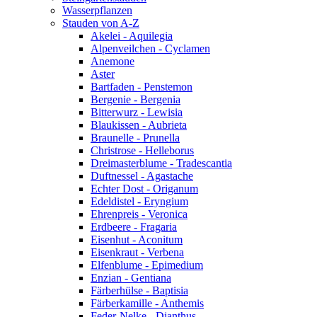
Wasserpflanzen
Stauden von A-Z
Akelei - Aquilegia
Alpenveilchen - Cyclamen
Anemone
Aster
Bartfaden - Penstemon
Bergenie - Bergenia
Bitterwurz - Lewisia
Blaukissen - Aubrieta
Braunelle - Prunella
Christrose - Helleborus
Dreimasterblume - Tradescantia
Duftnessel - Agastache
Echter Dost - Origanum
Edeldistel - Eryngium
Ehrenpreis - Veronica
Erdbeere - Fragaria
Eisenhut - Aconitum
Eisenkraut - Verbena
Elfenblume - Epimedium
Enzian - Gentiana
Färberhülse - Baptisia
Färberkamille - Anthemis
Feder-Nelke - Dianthus