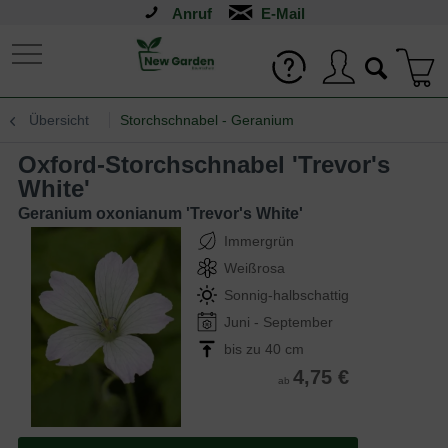
Anruf
Übersicht
Storchschnabel - Geranium
Oxford-Storchschnabel 'Trevor's
White'
Geranium oxonianum 'Trevor's White'
Immergrün
Weißrosa
Sonnig-halbschattig
Juni - September
bis zu 40 cm
4,75 €
ab