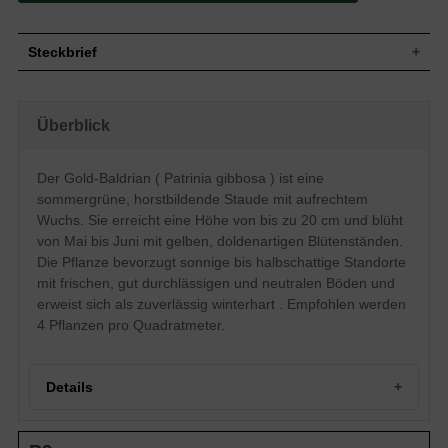
Steckbrief
Staude, aufrecht, horstbildend, 20 cm
Wuchs
hoch
Überblick
Wuchshöhe
bis zu 20 cm
Blatt
Sommergrün, eiförmig, grün
Der Gold-Baldrian ( Patrinia gibbosa ) ist eine
Frucht
Schließfrucht
sommergrüne, horstbildende Staude mit aufrechtem
Gelb, einfach, in doldenartigen
Blüte
Blütenständen, trichter- bis kelchförmig
Wuchs. Sie erreicht eine Höhe von bis zu 20 cm und blüht
Blütezeit
Mai bis Juni
von Mai bis Juni mit gelben, doldenartigen Blütenständen.
Die Pflanze bevorzugt sonnige bis halbschattige Standorte
Wurzeln
Spindelförmig
mit frischen, gut durchlässigen und neutralen Böden und
Frische, gut durchlässige und neutrale
Boden
Untergründe
erweist sich als zuverlässig winterhart . Empfohlen werden
4 Pflanzen pro Quadratmeter.
Standort
Sonnig bis halbschattig
Pflanzen pro
4
m²
Der Patrinia gibbosa (Gold-Baldrian) wirkt
Details
bereits aus der Ferne mit seiner
dekorativen, gelben Blütenpracht
unglaublich zierend. Der Gold-Baldrian
Portrait: Ein aufrechter, horstartiger Sonnenanbeter
erweist sich insgesamt als anspruchslos,