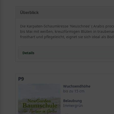
Überblick
Die Karpaten-Schaumkresse 'Neuschnee' ( Arabis procu
bis Mai mit weißen, kreuzförmigen Blüten in traubena
frosthart und pflegeleicht, eignet sie sich ideal als 
Details
Portrait der Karpaten-Schaumkresse 'Neuschnee'
Herkunft und Eigenschaften
P9
Wuchsform und Vegetation
Standort und Boden
Wuchsendhöhe
Ansprüche der Arabis procurrens 'Neuschnee'
bis zu 15 cm
Bodenbeschaffenheit und Pflanzung
Belaubung
Blüte und Blattwerk der Karpaten-Schaumkresse 'N
Immergrün
Blütenpracht im Frühling