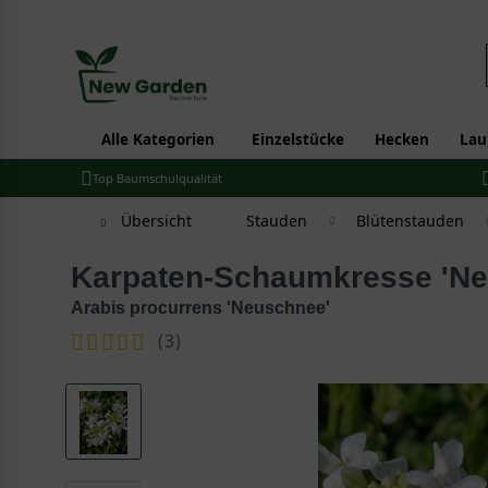
Alle Kategorien
Einzelstücke
Hecken
Lau
Top Baumschulqualität
Übersicht
Stauden
Blütenstauden
Karpaten-Schaumkresse 'N
Arabis procurrens 'Neuschnee'
(
3
)