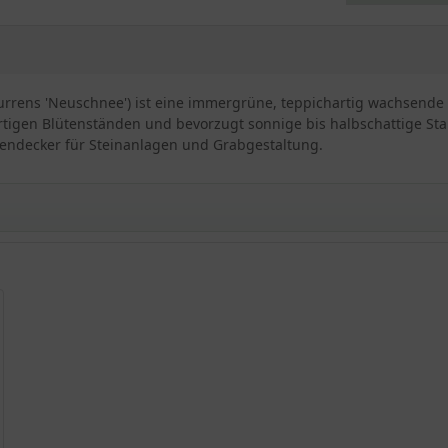
rrens 'Neuschnee') ist eine immergrüne, teppichartig wachsende St
rtigen Blütenständen und bevorzugt sonnige bis halbschattige Sta
Bodendecker für Steinanlagen und Grabgestaltung.
euschnee'