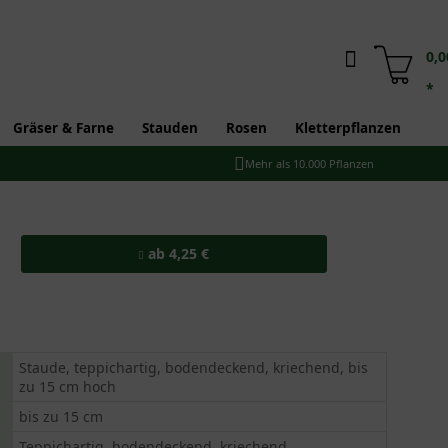
0,0
*
Gräser & Farne
Stauden
Rosen
Kletterpflanzen
Mehr als 10.000 Pflanzen
ab 4,25 €
Staude, teppichartig, bodendeckend, kriechend, bis
zu 15 cm hoch
bis zu 15 cm
Teppichartig, bodendeckend, kriechend