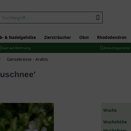
b- & Nadelgehölze
Ziersträucher
Obst
Rhododendron
Kauf auf Rechnung
Anwuchsgarantie
Gänsekresse - Arabis
euschnee'
Wuchs
Wuchshöhe
Wuchsform