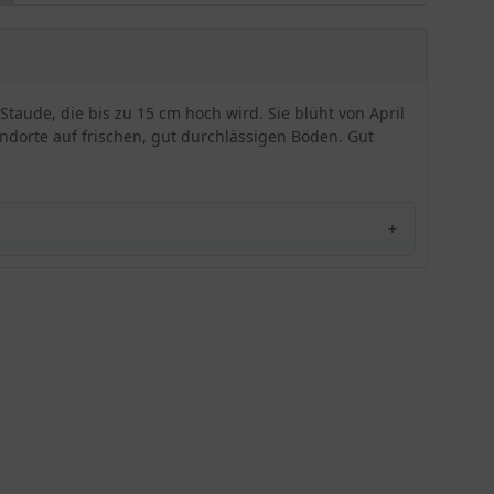
erweist sich insgesamt als anspruchslos,
pflegeleicht und gut frosthart. Pro Quadratmeter
finden 11 bis 15 Pflanzen problemlos Platz. Damit
diese Schönheit bestens zur Geltung kommt,
empfehlen wir die Pflanzung in kleinen Tuffs mit 3
aude, die bis zu 15 cm hoch wird. Sie blüht von April
bis 10 Exemplaren. Diese Sorte wirkt in Matten, an
ndorte auf frischen, gut durchlässigen Böden. Gut
Gehölzrändern sowie in Steinanlagen sehr
beeindruckend. Zudem wird die Karpaten-
Schaumkresse 'Neuschnee' sehr gerne als
Grabgestaltungselement verwendet. Tipp: Um die
Pflanze einzugrenzen, entfernen Sie wurzelnde
Triebe oder Rhizome. Ein echter Blickfang, der
auch Ihren Garten bereichern wird!