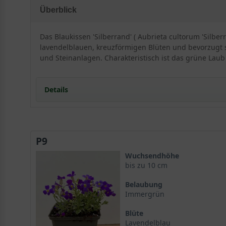
Überblick
Das Blaukissen 'Silberrand' ( Aubrieta cultorum 'Silber
lavendelblauen, kreuzförmigen Blüten und bevorzugt so
und Steinanlagen. Charakteristisch ist das grüne Laub 
Details
Portrait Blaukissen 'Silberrand'
Herkunft und Gattung
P9
Standort und Boden
Bodenansprüche der Aubrieta cultorum 'Silberrand'
Wuchsendhöhe
Blüte und Blattwerk des Blaukissens
bis zu 10 cm
Blütenfarbe, Blütenform und Blättermuster
Belaubung
Laubcharakter und Winteraspekt
Immergrün
Verwendung im Garten
Blüte
Steingärten, Felsanlagen und Trockenmauern
Lavendelblau