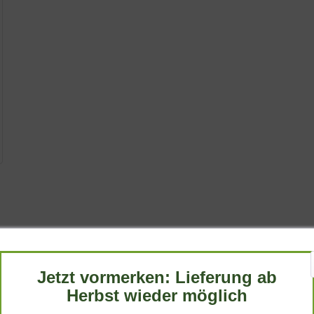
rrand'
 Polsterstauden für den sonnigen Garten. Sein botanischer Name lau
um 'Silberrand'"
 die selbst außerhalb der Blütezeit dekorativ wirkt. In diesem Po
Jetzt vormerken: Lieferung ab
Herbst wieder möglich