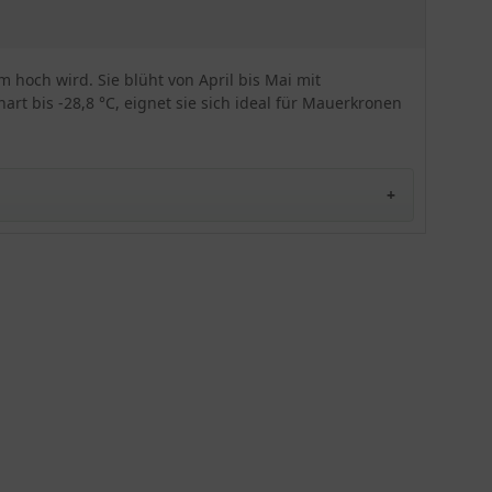
'Silberrand' auf Mauerkronen und in Steinanlagen
ihr Dasein und hält im Winter Temperaturen von
bis zu -28,8 °C aus. In kleinen Tuffs von 1-3 (oder
bis 5) Pflanzen und mit 16 - 25 Stück auf den
m hoch wird. Sie blüht von April bis Mai mit
Quadratmeter im Abstand von 15 - 20 cm, tritt die
t bis -28,8 °C, eignet sie sich ideal für Mauerkronen
Aubrieta cultorum 'Silberrand' besonders
dekorierend in Erscheinung. Auch als
Solitärpflanze verzaubert das Blaukissen ihren
Betrachter. Die abgeblühten Stängel sollten bis
zum grundständigen Blattschopf
zurückgeschnitten werden. Auch die Bienen
werden aufgrund des reichhaltigen
Nahrungsangebotes an der Aubrieta cultorum
'Silberrand' ihre Freude haben.