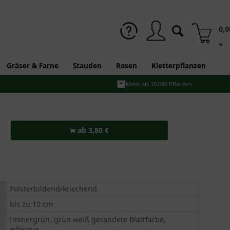
0,0
*
Gräser & Farne
Stauden
Rosen
Kletterpflanzen
Mehr als 10.000 Pflanzen
ab 3,80 €
Polsterbildend/kriechend
bis zu 10 cm
Immergrün, grün weiß gerandete Blattfarbe,
eiförmig