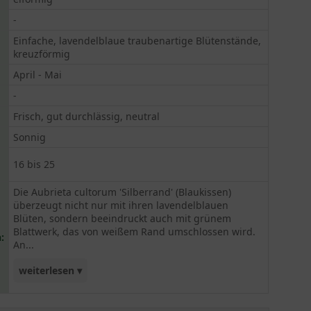
-
Einfache, lavendelblaue traubenartige Blütenstände,
kreuzförmig
April - Mai
-
Frisch, gut durchlässig, neutral
Sonnig
16 bis 25
Die Aubrieta cultorum 'Silberrand' (Blaukissen)
überzeugt nicht nur mit ihren lavendelblauen
Blüten, sondern beeindruckt auch mit grünem
Blattwerk, das von weißem Rand umschlossen wird.
:
An...
weiterlesen ▾
sonniger Stelle genießt die Aubrieta cultorum