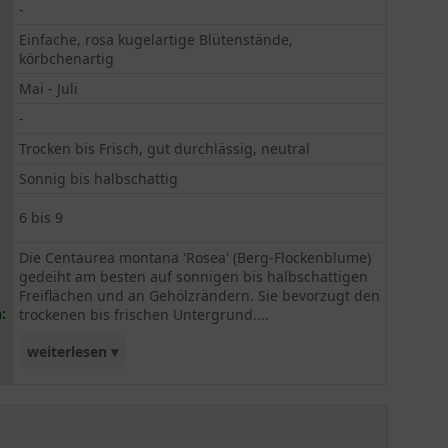
-
Einfache, rosa kugelartige Blütenstände,
körbchenartig
Mai - Juli
-
Trocken bis Frisch, gut durchlässig, neutral
Sonnig bis halbschattig
6 bis 9
Die Centaurea montana 'Rosea' (Berg-Flockenblume)
gedeiht am besten auf sonnigen bis halbschattigen
Freiflächen und an Gehölzrändern. Sie bevorzugt den
:
trockenen bis frischen Untergrund....
weiterlesen ▾
Temperaturen von bis zu -40,0 °C stellen für die
Berg-Flockenblume kein Problem dar. Die
Centaurea montana 'Rosea' wird gerne in kleinen