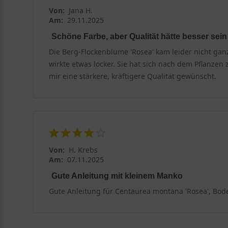
und kommt mit unterschiedlichen Bodenverhältnissen z
Von:
Jana H.
Am:
29.11.2025
Schöne Farbe, aber Qualität hätte besser sei
Lichtanspruch der Centaurea montana 'Rosea'
Die Berg-Flockenblume 'Rosea' kam leider nicht ganz 
Die Centaurea montana 'Rosea' gedeiht am besten an s
wirkte etwas locker. Sie hat sich nach dem Pflanzen 
Wuchsform. Im Halbschatten bleibt die Blütenfülle etw
mir eine stärkere, kräftigere Qualität gewünscht.
Stängel dann länger werden und die Blütenbildung nach
Bodenbeschaffenheit und Drainage
Der Boden sollte trocken bis frisch und gut durchlässi
Wert ist optimal, aber auch schwach saure Böden werd
sich besonders für Freiflächen und Gehölzränder auf 
Von:
H. Krebs
Am:
07.11.2025
verhindert, dass die Blätter bei Nässe auf dem Boden 
Gute Anleitung mit kleinem Manko
Blüte und Blattwerk der Berg-Flockenblume
Gute Anleitung für Centaurea montana 'Rosea', Bo
Das auffälligste Merkmal der Berg-Flockenblume 'Rosea'
Wirkung bei und bieten einen schönen Hintergrund für