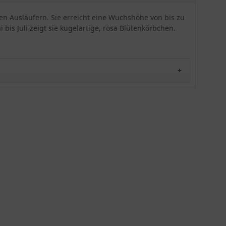
Tuffs von 1-3 (oder bis 5) oder in kleinen Tuffs von
3-5 (oder bis 10) Stück und mit sechs bis neun
n Ausläufern. Sie erreicht eine Wuchshöhe von bis zu
Pflanzen auf den Quadratmeter im Abstand von
is Juli zeigt sie kugelartige, rosa Blütenkörbchen.
30 - 40 cm gepflanzt. Aber auch in der
Einzelstellung kann die Berg-Flockenblume
überzeugen. Nehmen Sie einen Rückschnitt der
abgeblühten Stängel bis zum grundständigen
Blattschopf vor. Ihre äußerst dekorative Wirkung
entfaltet die Centaurea montana 'Rosea' auch in
der Vase. Sie werden begeistert sein.