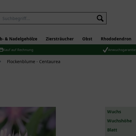
b- & Nadelgehölze
Ziersträucher
Obst
Rhododendron
Kauf auf Rechnung
Anwuchsgarantie
Flockenblume - Centaurea
Wuchs
Wuchshöhe
Blatt