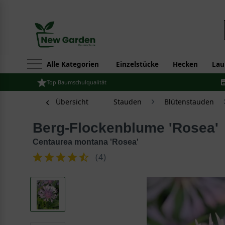
Alle Kategorien
Einzelstücke
Hecken
Lau
Top Baumschulqualität
Übersicht
Stauden
Blütenstauden
Berg-Flockenblume 'Rosea'
Centaurea montana 'Rosea'
(
4
)