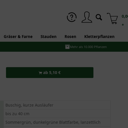
0,0
*
Gräser & Farne
Stauden
Rosen
Kletterpflanzen
Mehr als 10.000 Pflanzen
ab 5,10 €
Buschig, kurze Ausläufer
bis zu 40 cm
Sommergrün, dunkelgrüne Blattfarbe, lanzettlich