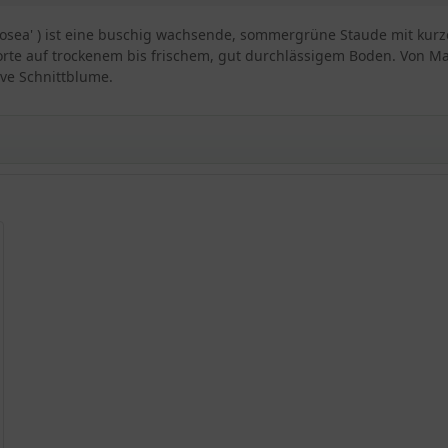
osea' ) ist eine buschig wachsende, sommergrüne Staude mit kurze
te auf trockenem bis frischem, gut durchlässigem Boden. Von Mai b
tive Schnittblume.
ea'