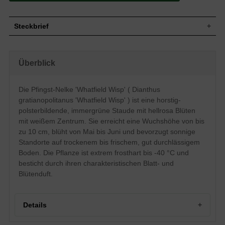
Steckbrief
Wuchs
Horstig, polsterbildend
Wuchshöhe
bis zu 10 cm
Überblick
Blatt
Immergrün, graugrüne Blattfarbe, lineal
Frucht
-
Die Pfingst-Nelke 'Whatfield Wisp' ( Dianthus
Einfache, hellrosa mit weißem Zentrum
Blüte
gratianopolitanus 'Whatfield Wisp' ) ist eine horstig-
meist einblütige Blütenstände, ründlich
polsterbildende, immergrüne Staude mit hellrosa Blüten
Blütezeit
Mai - Juni
mit weißem Zentrum. Sie erreicht eine Wuchshöhe von bis
Wurzeln
-
zu 10 cm, blüht von Mai bis Juni und bevorzugt sonnige
Trocken bis Frisch, gut durchlässig,
Boden
Standorte auf trockenem bis frischem, gut durchlässigem
neutral
Boden. Die Pflanze ist extrem frosthart bis -40 °C und
Standort
Sonnig
besticht durch ihren charakteristischen Blatt- und
Pflanzen pro
16 bis 25
m²
Blütenduft.
Die Dianthus gratianopolitanus 'Whatfield
Wisp' (Pfingst-Nelke) darf in keinem
Garten fehlen. Mit ihren hellrosa-farbenen
Details
Blüten mit weißem Zentrum bereichert die
Pfingst-Nelke sonnige Steinanlagen und
Fels-Steppen. Auf trockenem bis frischem