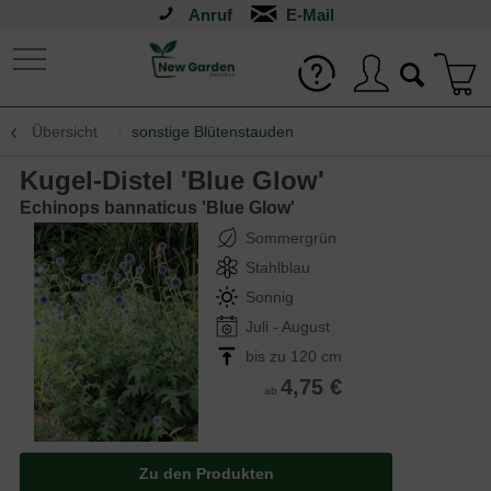
Anruf
Übersicht
sonstige Blütenstauden
Kugel-Distel 'Blue Glow'
Echinops bannaticus 'Blue Glow'
Sommergrün
Stahlblau
Sonnig
Juli - August
bis zu 120 cm
4,75 €
ab
Zu den Produkten