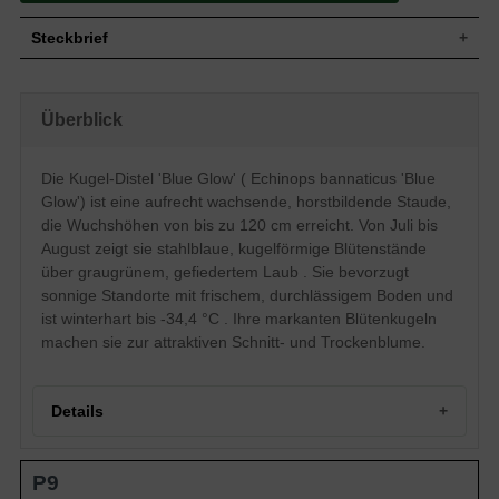
Steckbrief
Wuchs
Aufrecht, horstbildend
Wuchshöhe
bis zu 120 cm
Überblick
Sommergrün, graugrüne Blattfarbe,
Blatt
gefiedert
Die Kugel-Distel 'Blue Glow' ( Echinops bannaticus 'Blue
Frucht
-
Glow') ist eine aufrecht wachsende, horstbildende Staude,
Einfache, stahlblaue kugelartige
Blüte
Blütenstände, sternförmig, strahlenförmig
die Wuchshöhen von bis zu 120 cm erreicht. Von Juli bis
Blütezeit
Juli - August
August zeigt sie stahlblaue, kugelförmige Blütenstände
über graugrünem, gefiedertem Laub . Sie bevorzugt
Wurzeln
-
sonnige Standorte mit frischem, durchlässigem Boden und
Boden
Frisch, gut durchlässig, neutral
ist winterhart bis -34,4 °C . Ihre markanten Blütenkugeln
Standort
Sonnig
machen sie zur attraktiven Schnitt- und Trockenblume.
Pflanzen pro
4 bis 6
m²
Die wunderschönen stahlblauen
kugelförmigen Blüten der Echinops
Details
bannaticus 'Blue Glow' (Kugeldistel) sind
bereits aus der Ferne gut zu erkennen.
Auf sonnigen Beeten, Freiflächen und an
Portrait der Kugel-Distel 'Blue Glow'
Gehölzrändern fühlt sich die Kugeldistel
P9
Herkunft und Botanik
besonders wohl und übersteht im Winter