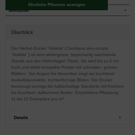
Ähnliche Pflanzen anzeigen
Steckbrief
Staude, teppichartig, bodendeckend,
Wuchs
kriechend, kompaktes Polster, bis zu 5 cm
Überblick
hoch
Wuchshöhe
bis zu 5 cm
Blatt
Wintergrün, grüne Blattfarbe, lineal
Der Herbst-Enzian 'Violette' ( Gentiana sino-ornata
Einfache, leuchtend dunkel blauviolette
'Violette' ) ist eine wintergrüne, teppichartig wachsende
Blüte
Blütenstände, meist einblütig,
Staude aus den Höhenlagen Tibets. Sie wird bis zu 5 cm
trichterförmig, kelchförmig
hoch und bildet kompakte Polster mit schmalen, grünen
Blütezeit
August - November
Blättern. Von August bis November zeigt sie leuchtend
Boden
Frisch bis feucht, gut durchlässig, kalkarm
dunkelblauviolette, trichterförmige Blüten. Der Enzian
Standort
Sonnig-halbschattig
bevorzugt sonnige bis halbschattige Standorte mit frischem
Pflanzen pro
11 bis 15
bis feuchtem, kalkarmem Boden. Empfohlene Pflanzung:
m²
11 bis 15 Exemplare pro m².
Die aus den Anhöhen Tibets stammende
Gentiana sino-ornata 'Violette' (Herbst
Enzian 'Violette') gehört zu den
wintergrünen Stauden ihrer Gattung.
Details
Während des Wachstums breitet sich die
Pflanze mit Ihrem schmalen,
immergrünen Blattwerk bodendeckend
Portrait des Herbst-Enzians 'Violette'
aus. Von August bis November blüht der