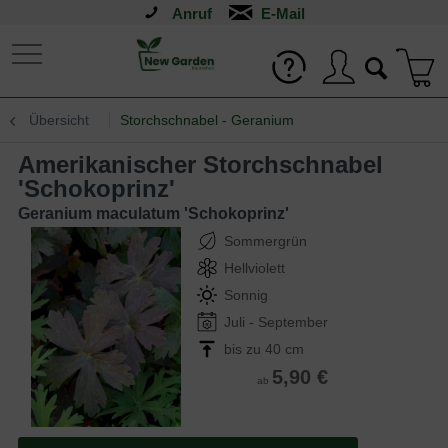
Anruf
Übersicht
Storchschnabel - Geranium
Amerikanischer Storchschnabel
'Schokoprinz'
Geranium maculatum 'Schokoprinz'
Sommergrün
Hellviolett
Sonnig
Juli - September
bis zu 40 cm
5,90 €
ab