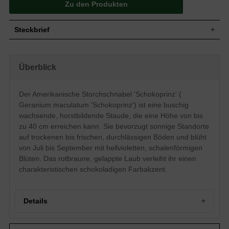
Zu den Produkten
Steckbrief
Staude, buschig, horstbildend, bis zu 40
Wuchs
cm hoch
Überblick
Wuchshöhe
bis zu 40 cm
Sommergrün, rotbraune Blattfarbe,
Blatt
gelappt
Der Amerikanische Storchschnabel 'Schokoprinz' (
Einfache, hellviolette Blütenstände,
Geranium maculatum 'Schokoprinz') ist eine buschig
Blüte
doldenartig, schalenförmig, flach,
wachsende, horstbildende Staude, die eine Höhe von bis
ausgebreitet
zu 40 cm erreichen kann. Sie bevorzugt sonnige Standorte
Blütezeit
Juli - September
auf trockenen bis frischen, durchlässigen Böden und blüht
Wurzeln
Horstbildend
von Juli bis September mit hellvioletten, schalenförmigen
Trocken bis frisch, normal durchlässig,
Boden
Blüten. Das rotbraune, gelappte Laub verleiht ihr einen
neutral
charakteristischen schokoladigen Farbakzent.
Standort
Sonnig
Pflanzen pro
9 bis 11
m²
Details
Die relativ junge Zucht des Geranium
maculatum 'Schokoprinz' ist in den USA
beheimatet. Die Pflanze sticht durch einen
Portrait: Ein Amerikaner mit schokoladigem Charme
buschigen, horstbildenden Wuchs hervor