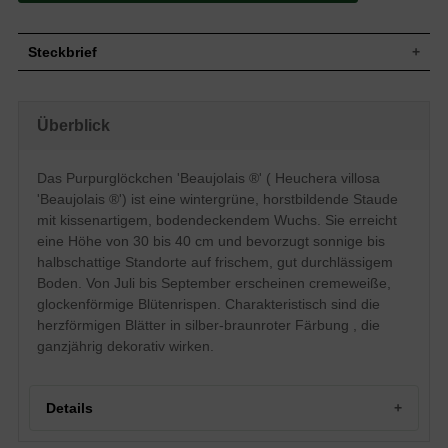
Steckbrief
Staude, kissenartig, bodendeckend,
Wuchs
horstbildend, 30 bis 40 cm hoch
Überblick
Wuchshöhe
30 - 40 cm
Wintergrün, silber-braunrote Blattfarbe,
Blatt
herzförmig
Das Purpurglöckchen 'Beaujolais ®' ( Heuchera villosa
Einfache, creméweiße Blütenstände,
'Beaujolais ®') ist eine wintergrüne, horstbildende Staude
Blüte
rispenartig, glockenförmig, auch
mit kissenartigem, bodendeckendem Wuchs. Sie erreicht
ausgebreitet
eine Höhe von 30 bis 40 cm und bevorzugt sonnige bis
Blütezeit
Juli - September
halbschattige Standorte auf frischem, gut durchlässigem
Wurzeln
Horstbildend
Boden. Von Juli bis September erscheinen cremeweiße,
Boden
Frisch, gut durchlässig, neutral
glockenförmige Blütenrispen. Charakteristisch sind die
Standort
Sonnig-halbschattig
herzförmigen Blätter in silber-braunroter Färbung , die
Pflanzen
ganzjährig dekorativ wirken.
9 bis 11
pro m²
Details