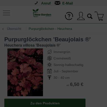
Anruf
Übersicht
Purpurglöckchen - Heuchera
Purpurglöckchen 'Beaujolais ®'
Heuchera villosa 'Beaujolais ®'
Immergrün
Creméweiß
Sonnig-halbschattig
Juli - September
30 - 40 cm
6,50 €
ab
Zu den Produkten