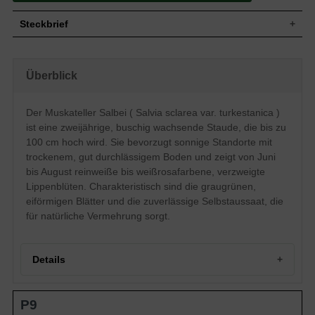
Steckbrief
Staude, buschig, zweijährig, oft
Wuchs
Selbstaussaat, bis zu 100 cm hoch
Überblick
Wuchshöhe
bis zu 100 cm
Blatt
Sommergrün, graugrüne Blattfarbe, eiförmig
Der Muskateller Salbei ( Salvia sclarea var. turkestanica )
Einfache, reinweiße Blütenstände mit
Blüte
weißrosafarbenden Blütenstände, verzweigt,
ist eine zweijährige, buschig wachsende Staude, die bis zu
lippenartig
100 cm hoch wird. Sie bevorzugt sonnige Standorte mit
Blütezeit
Juni - August
trockenem, gut durchlässigem Boden und zeigt von Juni
Wurzeln
Horstbildend
bis August reinweiße bis weißrosafarbene, verzweigte
Boden
Trocken, gut durchlässig, neutral
Lippenblüten. Charakteristisch sind die graugrünen,
Standort
Sonnig
eiförmigen Blätter und die zuverlässige Selbstaussaat, die
Pflanzen
für natürliche Vermehrung sorgt.
6 bis 9
pro m²
Details
Portrait des Muskateller Salbei
P9
Herkunft und Eigenschaften