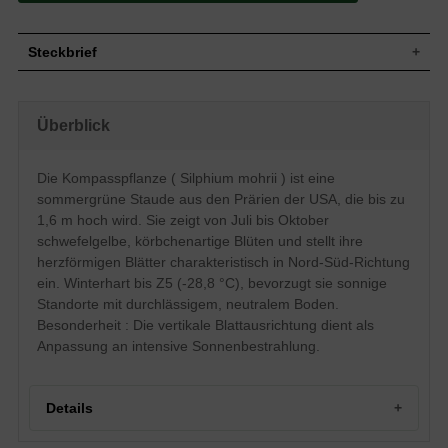
Steckbrief
Aufrecht, ausladend bis breitausladend,
Wuchs
horstbildend, bis 160 cm groß
Überblick
Wuchshöhe
bis zu 1,6 m
Blatt
Sommergrün, grün, herförmig
Die Kompasspflanze ( Silphium mohrii ) ist eine
Einfach, schwefelgelb, körbchenartig,
Blüte
doldenartiger Blütenstand
sommergrüne Staude aus den Prärien der USA, die bis zu
Blütezeit
Juli-Oktober
1,6 m hoch wird. Sie zeigt von Juli bis Oktober
Boden
Normal durchlässig, neutral
schwefelgelbe, körbchenartige Blüten und stellt ihre
herzförmigen Blätter charakteristisch in Nord-Süd-Richtung
Standort
Sonnig
ein. Winterhart bis Z5 (-28,8 °C), bevorzugt sie sonnige
Winterhart
Z5 (-28,8°C bis -23,4°C)
Standorte mit durchlässigem, neutralem Boden.
Pflanzen pro
3 bis 4
m²
Besonderheit : Die vertikale Blattausrichtung dient als
Kennen Sie schon die Kompasspflanze
Anpassung an intensive Sonnenbestrahlung.
(Silphium mohrii)? Sie stammt aus den
Prärien der USA und kann als Anpassung
an intensive Sonnenbestrahlung die
vertikalen Blätter in Nord-Süd-Richtung
Details
einstellen. Ihre Blattspitzen zeigen danach
in Nord-Süd-Richtung, die Blattspreiten