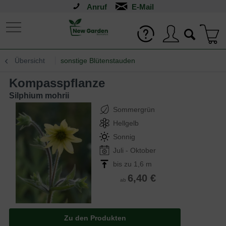
Anruf
Übersicht
sonstige Blütenstauden
Kompasspflanze
Silphium mohrii
Sommergrün
Hellgelb
Sonnig
Juli - Oktober
bis zu 1,6 m
6,40 €
ab
Zu den Produkten