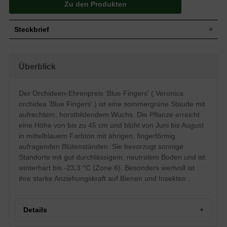
Zu den Produkten
Steckbrief
Wuchs
Aufrecht/horstbildend, ca. 45 cm hoch
Wuchshöhe
bis zu 45 cm
Überblick
Blatt
Sommergrün, dunkelgrün, lanzettlich
Frucht
Kapselfrucht
Der Orchideen-Ehrenpreis 'Blue Fingers' ( Veronica
Einfach, rachenförmig, mittelblau, ähriger
Blüte
orchidea 'Blue Fingers' ) ist eine sommergrüne Staude mit
Blütenstand
aufrechtem, horstbildendem Wuchs. Die Pflanze erreicht
Blütezeit
Juni-August
eine Höhe von bis zu 45 cm und blüht von Juni bis August
Boden
Gut durchlässig, neutral
in mittelblauem Farbton mit ährigen, fingerförmig
Standort
Sonnig
aufragenden Blütenständen. Sie bevorzugt sonnige
Winterhart
Z6 (-23,3°C bis -17,8°C)
Standorte mit gut durchlässigem, neutralem Boden und ist
Pflanzen pro
9 bis 11
winterhart bis -23,3 °C (Zone 6). Besonders wertvoll ist
m²
ihre starke Anziehungskraft auf Bienen und Insekten .
Eine hervorstechende Schönheit ist der
Orchideen-Ehrenpreis " Blue Fingers"
(Veronica orchidea " Blue Fingers"), denn
seine Blüten ragen, wie sein Name " Blue
Details
Finger" es bereits verrät, wie schmale
Finger in die Höhe. Und das Blau, in dem