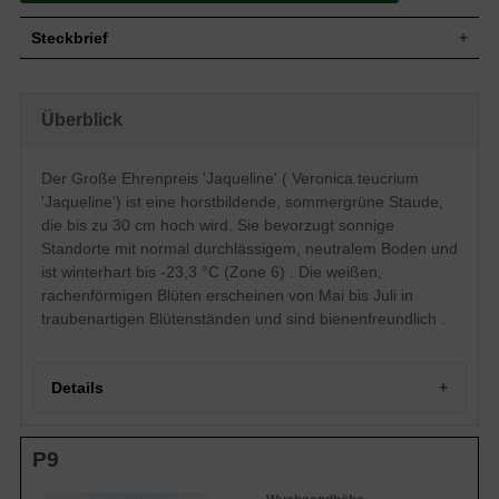
Steckbrief
Wuchs
Aufrecht/horstbildend, ca. 30 cm hoch
Wuchshöhe
bis zu 30 cm
Überblick
Blatt
Sommergrün, grün, eiförmig
Frucht
Kapselfrucht
Der Große Ehrenpreis 'Jaqueline' ( Veronica teucrium
Einfach, rachenförmig, weiß,
Blüte
'Jaqueline') ist eine horstbildende, sommergrüne Staude,
traubenartiger Blütenstand
die bis zu 30 cm hoch wird. Sie bevorzugt sonnige
Blütezeit
Mai-Juli
Standorte mit normal durchlässigem, neutralem Boden und
Boden
Normal durchlässig, neutral
ist winterhart bis -23,3 °C (Zone 6) . Die weißen,
Standort
Sonnig
rachenförmigen Blüten erscheinen von Mai bis Juli in
Winterhart
Z6 (-23,3°C-17,8°C)
traubenartigen Blütenständen und sind bienenfreundlich .
Pflanzen pro
9 bis 11
m²
Anders als es sein Name vermuten lässt,
gehört der Großer Ehrenpreis " Jaqueline"
Details
(Veronica teucrium " Jaqueline") zu den
niedrig wachsenden Sorten des
Ehrenpreis. Seine maximale Wuchshöhe
Portrait: Ein blaues Wunder – Veronica teucrium
P9
beträgt 30 Zentimeter. Doch mit seinen
'Jaqueline'
blauen Blüten, die alle Blicke auf sich
Herkunft und Wuchsform
Eigenschaften
ziehen, kommt er dennoch ganz groß
Wuchshöhe und Habitus