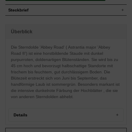
Steckbrief
Wuchs
Buschig/horstbildend
Wuchshöhe
bis zu 45 cm
Überblick
Blatt
Sommergrün, grüne Blattfarbe, handförmig
Frucht
-
Die Sterndolde 'Abbey Road' ( Astrantia major 'Abbey
Scheinblüten, Hochblätter, dunkel purpurrote
Blüte
Road ®') ist eine horstbildende Staude mit dunkel
doldenartige Blütenstände, unbedeutend
purpurroten, doldenartigen Blütenständen. Sie wird bis zu
Blütezeit
Juni - September
45 cm hoch und bevorzugt halbschattige Standorte mit
Wurzeln
-
frischem bis feuchtem, gut durchlässigem Boden. Die
Boden
Frisch bis Feucht, gut durchlässig, neutral
Blütezeit erstreckt sich von Juni bis September, das
Standort
Halbschattig
handförmige Laub ist sommergrün. Besonders markant ist
Pflanzen
6 bis 9
die intensive dunkelrote Färbung der Hochblätter , die sie
pro m²
von anderen Sterndolden abhebt.
Details
Portrait der Sterndolde 'Abbey Road'