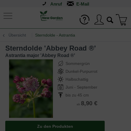
Anruf
Übersicht
Sterndolde - Astrantia
Sterndolde 'Abbey Road ®'
Astrantia major 'Abbey Road ®'
Sommergrün
Dunkel-Purpurrot
Halbschattig
Juni - September
bis zu 45 cm
8,90 €
ab
Zu den Produkten