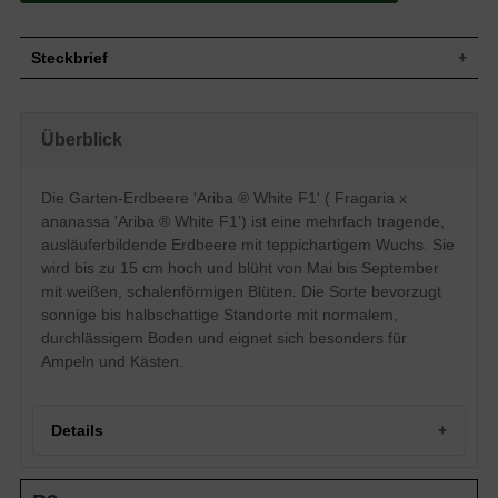
Steckbrief
Teppichartig, bodendeckend,
Wuchs
ausläuferbildend, stark rankend
Überblick
Wuchshöhe
bis zu 15 cm
Blatt
Sommergrün, drei- oder mehrteilig, grün
Die Garten-Erdbeere 'Ariba ® White F1' ( Fragaria x
Frucht
rote Früchte, mehrfach tragend
ananassa 'Ariba ® White F1') ist eine mehrfach tragende,
Weiß, einfache Einzelblüte, verzweigter
Blüte
Blütenstand, schalenförmige / flache /
ausläuferbildende Erdbeere mit teppichartigem Wuchs. Sie
ausgebreitete Blütenform
wird bis zu 15 cm hoch und blüht von Mai bis September
Blütezeit
Mai bis September
mit weißen, schalenförmigen Blüten. Die Sorte bevorzugt
Boden
Normal durchlässig, frisch, neutral
sonnige bis halbschattige Standorte mit normalem,
Standort
Sonnig bis halbschattig
durchlässigem Boden und eignet sich besonders für
Pflanzen
Ampeln und Kästen.
11 bis 15
pro m²
Details
Portrait der Garten-Erdbeere 'Ariba ® White F1'