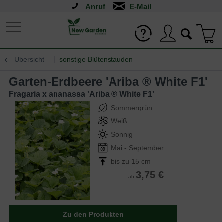
Anruf
Übersicht
sonstige Blütenstauden
Garten-Erdbeere 'Ariba ® White F1'
Fragaria x ananassa 'Ariba ® White F1'
Sommergrün
Weiß
Sonnig
Mai - September
bis zu 15 cm
3,75 €
ab
Zu den Produkten