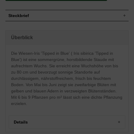
Steckbrief
Wuchs
Aufrecht, horstbildend, 80 cm hoch
Wuchshöhe
bis zu 80 cm
Überblick
Blatt
Sommergrün, grasartig, grün
Frucht
Kapsel
Die Wiesen-Iris 'Tipped in Blue' ( Iris sibirica 'Tipped in
H: gelb mit blauen Adern, D=hellblau mit
Blue') ist eine sommergrüne, horstbildende Staude mit
Blüte
dunklen Adern, verzweigter Blütenstand,
Sonderformen
aufrechtem Wuchs. Sie erreicht eine Wuchshöhe von bis
Blütezeit
Mai bis Juni
zu 80 cm und bevorzugt sonnige Standorte auf
durchlässigem, nährstoffreichem, frisch bis feuchtem
Boden
Durchlässig, nährstoffreich, frisch bis feucht
Boden. Von Mai bis Juni zeigt sie zweifarbige Blüten mit
Standort
Sonnig
gelben und blauen Adern in verzweigten Blütenständen.
Pflanzen
6 bis 9
pro m²
Mit 6 bis 9 Pflanzen pro m² lässt sich eine dichte Pflanzung
erzielen.
Details