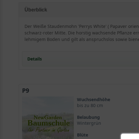
Überblick
Der Weiße Staudenmohn 'Perrys White' ( Papaver orient
schwarz-roter Mitte. Die horstig wachsende Pflanze er
lehmigem Boden und gilt als anspruchslos sowie biene
Details
Portrait des Weißen Staudenmohns 'Perrys White'
Papaver orientale 'Perrys White': Ein Meisterwerk d
P9
Wuchs und Erscheinungsbild des Orientalischen Mo
Standort und Boden
Wuchsendhöhe
Ideale Standortbedingungen für Papaver orientale '
bis zu 80 cm
Ansprüche an den Boden
Belaubung
Pflanzung und Pflanzabstand
Wintergrün
Blüte und Blattwerk von Papaver orientale 'Perrys W
Blüte
Die Blüte: Ein kontrastreiches Schauspiel