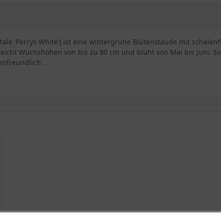
ale 'Perrys White') ist eine wintergrüne Blütenstaude mit schalen
reicht Wuchshöhen von bis zu 80 cm und blüht von Mai bis Juni. S
nfreundlich .
er Gärtnerkunst
hns
Perrys White'
hite'