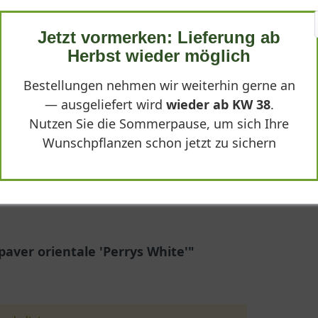
Jetzt vormerken: Lieferung ab
Herbst wieder möglich
Bestellungen nehmen wir weiterhin gerne an
— ausgeliefert wird
wieder ab KW 38
.
arben
Nutzen Sie die Sommerpause, um sich Ihre
Wunschpflanzen schon jetzt zu sichern
te im Folgejahr
s White'
er orientale 'Perry's White', ist eine beeindruckende Erscheinung
aver orientale 'Perrys White'"
 verleihen jedem Beet eine elegante Note. Diese robuste und pflege
uelle für Bienen, Hummeln und Schmetterlinge. In den folgenden 
bedingungen über die Pflege bis hin zu passenden Pflanzpartnern