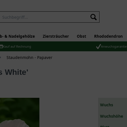
b- & Nadelgehölze
Ziersträucher
Obst
Rhododendron
Kauf auf Rechnung
Anwuchsgarantie
Staudenmohn - Papaver
s White'
Wuchs
Wuchshöhe