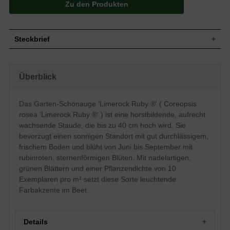
Zu den Produkten
Steckbrief
Das Coreopsis rosea 'Limerock Ruby ® '
Wuchs
wächst bis zu 40 cm aufrecht hoch und ist
Überblick
horstbildend.
Wuchshöhe
bis zu 40 cm
Blatt
Grün und nadelartig
Das Garten-Schönauge 'Limerock Ruby ®' ( Coreopsis
Rubinrote verzweigte sternenförmige
rosea 'Limerock Ruby ®' ) ist eine horstbildende, aufrecht
Blüte
Blüten
wachsende Staude, die bis zu 40 cm hoch wird. Sie
Blütezeit
Juni bis September
bevorzugt einen sonnigen Standort mit gut durchlässigem,
Bevorzugt gut durchlässigen und frischen
frischem Boden und blüht von Juni bis September mit
Boden
Boden
rubinroten, sternenförmigen Blüten. Mit nadelartigen,
Standort
Sonnig
grünen Blättern und einer Pflanzendichte von 10
Pflanzen pro
10
Exemplaren pro m² setzt diese Sorte leuchtende
m²
Farbakzente im Beet.
Das Coreopsis rosea 'Limerock Ruby ®' (
Eigenschaften
Garten-Schönauge) ist durch die
rubinroten Blüten ein schöner Blickfang.
Details