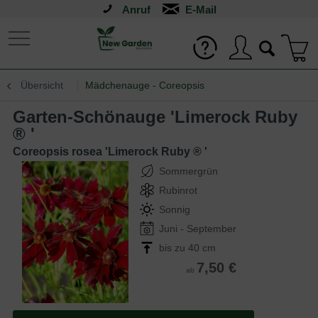
Anruf
Übersicht
Mädchenauge - Coreopsis
Garten-Schönauge 'Limerock Ruby
® '
Coreopsis rosea 'Limerock Ruby ® '
Sommergrün
Rubinrot
Sonnig
Juni - September
bis zu 40 cm
7,50 €
ab