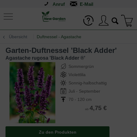
Anruf
Übersicht
Duftnessel - Agastache
Garten-Duftnessel 'Black Adder'
Agastache rugosa 'Black Adder ®'
Sommergrün
Violettlila
Sonnig-halbschattig
Juli - September
70 - 120 cm
4,75 €
ab
Zu den Produkten