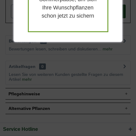
Ihre Wunschpflanzen
-
+
In den
Warenkorb
schon jetzt zu sichern
Bewertungen
4
Bewertungen lesen, schreiben und diskutieren...
mehr
Artikelfragen
0
Lesen Sie von weiteren Kunden gestellte Fragen zu diesem
Artikel
mehr
Pflegehinweise
Alternative Pflanzen
Pflanz- und Pflegetipps Agastache rugosa 'Black
Adder ®' / Garten-Duftnessel 'Black Adder'
Service Hotline
Sie suchen eine Alternative?
Mit ein paar kleinen Tipps und Tricks kann man