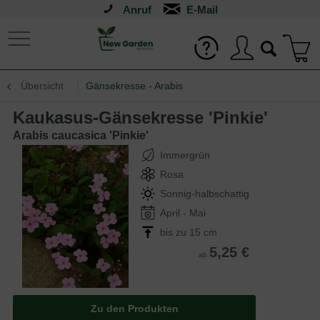
Anruf
Übersicht
Gänsekresse - Arabis
Kaukasus-Gänsekresse 'Pinkie'
Arabis caucasica 'Pinkie'
Immergrün
Rosa
Sonnig-halbschattig
April - Mai
bis zu 15 cm
5,25 €
ab
Zu den Produkten