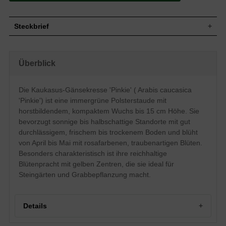
Steckbrief
Horstbildender, polsterartiger, kompakter
Wuchs
Wuchs, Staudenhöhe bis ca. 15 cm
Überblick
Wuchshöhe
bis zu 15 cm
Grün, immergrün, spatelartig geformt mit
Blatt
leicht gezacktem Rand
Die Kaukasus-Gänsekresse 'Pinkie' ( Arabis caucasica
Rosa, traubenartig angeordnet, mit jeweils
'Pinkie') ist eine immergrüne Polsterstaude mit
Blüte
vier Blütenblättern und gelbem Zentrum
horstbildendem, kompaktem Wuchs bis 15 cm Höhe. Sie
Blütezeit
April - Mai
bevorzugt sonnige bis halbschattige Standorte mit gut
Gut durchlässiger Boden, frischer eher
durchlässigem, frischem bis trockenem Boden und blüht
Boden
trockener Boden, Staunässe vermeiden
von April bis Mai mit rosafarbenen, traubenartigen Blüten.
Standort
Sonnig bis halbschattig
Besonders charakteristisch ist ihre reichhaltige
Pflanzen pro
16
Blütenpracht mit gelben Zentren, die sie ideal für
m²
Steingärten und Grabbepflanzung macht.
Die Arabis caucasica 'Pinkie' (Kaukasus-
Gänsekresse) besticht allein schon durch
ihre wunderschöne, sehr reichhaltige,
rosa Blüte. Diese entwickelt ab April ihre
Details
volle Pracht und leuchtet so schon von
Weitem. Die Arabis caucasica 'Pinkie'
(Kaukasus-Gänsekresse) bietet sich