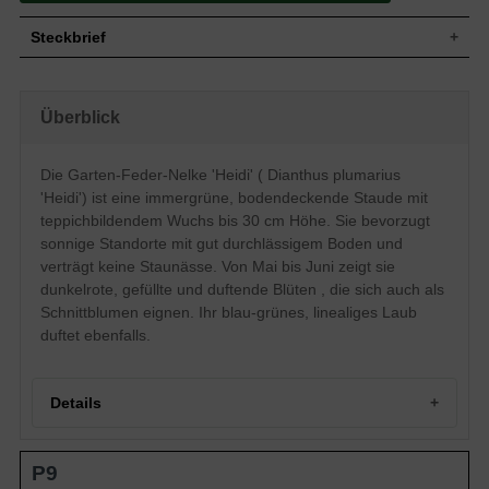
Steckbrief
Bodendeckender, teppichartiger,
Wuchs
kriechender Wuchs, Staudenhöhe bis ca.
Überblick
30 cm
Wuchshöhe
bis zu 30 cm
Grün bis blau-grün, immergrün, linealig
Die Garten-Feder-Nelke 'Heidi' ( Dianthus plumarius
Blatt
geformt, duftend
'Heidi') ist eine immergrüne, bodendeckende Staude mit
Dunkelrot, gefüllte Blüte, rundlich geformt,
Blüte
teppichbildendem Wuchs bis 30 cm Höhe. Sie bevorzugt
duftend
sonnige Standorte mit gut durchlässigem Boden und
Blütezeit
Mai - Juni
verträgt keine Staunässe. Von Mai bis Juni zeigt sie
Gut durchlässiger Boden, Staunässe
Boden
dunkelrote, gefüllte und duftende Blüten , die sich auch als
vermeiden
Schnittblumen eignen. Ihr blau-grünes, linealiges Laub
Standort
Sonnig
duftet ebenfalls.
Der Dianthus plumarius 'Heidi' (Garten-
Feder-Nelke) erhält seine volle Entfaltung
besonders im sehr sonnigen Bereich des
Gartens. Gerade in Steinbeeten aber
Details
auch als Grabbepflanzung kommt seine
leuchtend dunkelrote Blüte auf dem
zierlichen Blattwerk wunderschön zur
Portrait der Garten-Feder-Nelke 'Heidi': Ein kompakter
Eigenschaften
Geltung. Seine duftenden Blüten lassen
P9
Blütenteppich
sich hervorragend als Schnittblumen für