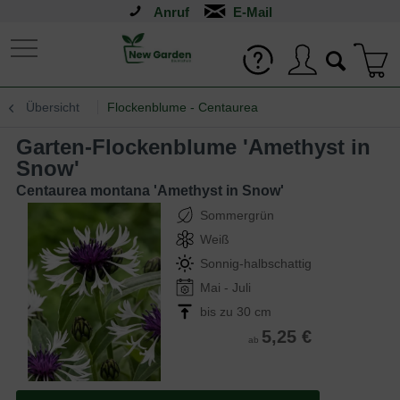
Anruf
Übersicht
Flockenblume - Centaurea
Garten-Flockenblume 'Amethyst in
Snow'
Centaurea montana 'Amethyst in Snow'
Sommergrün
Weiß
Sonnig-halbschattig
Mai - Juli
bis zu 30 cm
5,25 €
ab