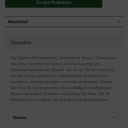
Zu den Produkten
Steckbrief
Staude, buschig, kriechend, bis zu 30 cm
Wuchs
hoch
Überblick
Wuchshöhe
bis zu 30 cm
Blatt
Sommergrün, lanzettlich, dunkelgrün
Die Garten-Flockenblume 'Amethyst in Snow' ( Centaurea
Frucht
Samen mit Pappus
montana 'Amethyst in Snow') ist eine buschig und
Blüte
Weiß mit lila Mitte, körbchenartig
kriechend wachsende Staude, die bis zu 30 cm hoch wird.
Blütezeit
Mai bis Juli
Sie bevorzugt sonnige bis halbschattige Standorte auf
Trockene, lehmig-sandige und
Boden
trockenen, lehmig-sandigen und nährstoffreichen Böden.
nährstoffreiche Untergründe
Von Mai bis Juli erscheinen ihre auffälligen zweifarbigen
Standort
Sonnig bis halbschattig
Blüten mit weißen Rändern und kräftig-lila Mitte. Mit 10
Pflanzen pro
10
m²
Pflanzen pro m² eignet sie sich ideal als Bodendecker.
Die Centaurea montana 'Amethyst in
Snow' (Garten-Flockenblume) ist eine
ganz besondere Form der Flockeblume,
Details
die durch ihre zweifarbige Blüte direkt ins
Auge sticht. Die in weiß gehaltene Blüte
wird durch eine kräftig-lila Mitte ergänzt