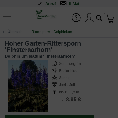
Anruf
Übersicht
Rittersporn - Delphinium
Hoher Garten-Rittersporn
'Finsteraarhorn'
Delphinium elatum 'Finsteraarhorn'
Sommergrün
Enzianblau
Sonnig
Juni - Juli
bis zu 1,8 m
8,95 €
ab