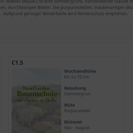
eiri 'Bowles Mauve') ist eine sommergrüne, horstbildende Staude m
en, durchlässigen Böden. Die purpurvioletten, traubenartigen Bl
 . Aufgrund geringer Winterhärte wird Winterschutz empfohlen.
er ausdauernden Schönheit
C1.5
twicklung
Wuchsendhöhe
Mauve'
bis zu 70 cm
Belaubung
s
Sommergrün
Blüte
Purpurviolett
Blütezeit
Mai - August