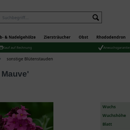
b- & Nadelgehölze
Ziersträucher
Obst
Rhododendron
Kauf auf Rechnung
Anwuchsgarantie
sonstige Blütenstauden
s Mauve'
Wuchs
Wuchshöhe
Blatt