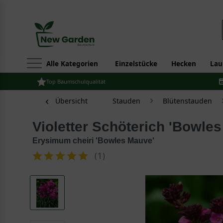
Alle Kategorien
Einzelstücke
Hecken
Lau
Top Baumschulqualität
Übersicht
Stauden
Blütenstauden
Violetter Schöterich 'Bowle
Erysimum cheiri 'Bowles Mauve'
(
1
)