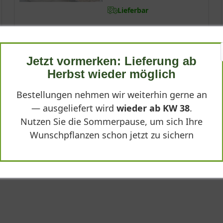
Lieferbar
wles Mauve'
7,95 €
Jetzt vormerken: Lieferung ab
-
+
In den
Warenkorb
Herbst wieder möglich
Bestellungen nehmen wir weiterhin gerne an
es Mauve'
— ausgeliefert wird
wieder ab KW 38
.
Nutzen Sie die Sommerpause, um sich Ihre
ysimum cheiri 'Bowles Mauve', ist eine ausdauernde Staude, die mi
aufrecht und horstbildend wachsende Pflanze erreicht eine Höhe vo
Wunschpflanzen schon jetzt zu sichern
rysimum cheiri 'Bowles Mauve'"
ne, längliche Laub in frischem Grün bildet den idealen Hintergrun
e Erscheinung eignet sich diese Staude sowohl für die Freifläche
lässigen Boden erhält.
it der ausdauernden Schönheit
tauden, die durch ihre lange Blütezeit und robuste Natur besteche