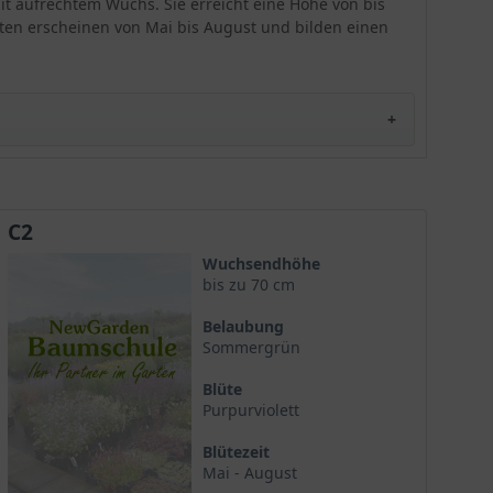
it aufrechtem Wuchs. Sie erreicht eine Höhe von bis
Pflegetipp: Durch die relativ geringe Winterhärte
üten erscheinen von Mai bis August und bilden einen
werden Sonnen- sowie Winterschutz empfohlen.
C2
Wuchsendhöhe
bis zu 70 cm
Belaubung
Sommergrün
Blüte
Purpurviolett
Blütezeit
Mai - August