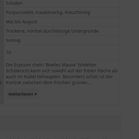
Schoten
Purpurviolett, traubenartig, kreuzförmig
Mai bis August
Trockene, normal durchlässige Untergründe
Sonnig
10
Die Erysium cheiri 'Bowles Mauve' (Violetter
Schöterich) kann sich sowohl auf der freien Fläche als
auch im Kübel behaupten. Besonders schön ist der
:
Kontrat zwischen dem frischen grünen...
weiterlesen ▾
Blattlaub und den purpurvioletten Blüten, die
sehr ausdauernd sind und mit ihrer langen
Blütezeit überzeugen. Als optimal gilt ein
trockener und normal durchlässiger Boden an
einem sonnigen Standort. Pro Quadratmeter
können bis zu 6 Pflanzen eingesetzt werden.