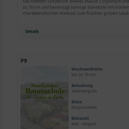
Die Violetter Schöterich 'Bowles Mauve' ( Erysimum ch
zu 70 cm und bevorzugt sonnige Standorte mit trocken
charakteristischen Kontrast zum frischen grünen Laub
Details
Violetter Schöterich 'Bowles Mauve': Ein Portrait d
Herkunft und Wuchscharakter
P9
Habitus und Wuchshöhe
Ideale Standortbedingungen für eine prachtvolle En
Wuchsendhöhe
Der perfekte Standort für Erysimum cheiri 'Bowles 
bis zu 70 cm
Bodenansprüche und Drainage
Belaubung
Blütenpracht und Laubwerk des Violetten Schöterich
Sommergrün
Die ausdauernde Blüte von 'Bowles Mauve'
Blüte
Das Laubwerk des Erysimum cheiri
Purpurviolett
Vielfältige Verwendungsmöglichkeiten im Garten
Im Steingarten und an Mauerkronen
Blütezeit
Als Kübelpflanze mit langer Blütezeit
Mai - August