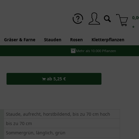
0,0
*
Gräser & Farne
Stauden
Rosen
Kletterpflanzen
Mehr als 10.000 Pflanzen
ab 5,25 €
Staude, aufrecht, horstbildend, bis zu 70 cm hoch
bis zu 70 cm
Sommergrün, länglich, grün