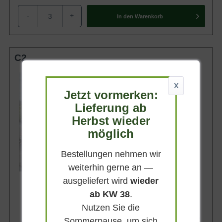
optimal gilt ein frischer und durchlässiger
Boden an einem sonnigen bis
-
+
In den
Warenkorb
halbschattigen Standort. Zusätzlich
winterfest bis zu -28,8 Grad Celsius
C2
Wuchsendhöhe
40 - 60 cm
X
Jetzt vormerken:
Belaubung
Sommergrün
Lieferung ab
Herbst wieder
Blüte
Purpurrot
möglich
Blütezeit
Mai - Juli
Bestellungen nehmen wir
Lieferbar
weiterhin gerne an —
ausgeliefert wird
wieder
ab KW 38
.
Nutzen Sie die
8,50 €
Sommerpause, um sich