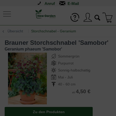
Anruf
Übersicht
Storchschnabel - Geranium
Brauner Storchschnabel 'Samobor'
Geranium phaeum 'Samobor'
Sommergrün
Purpurrot
Sonnig-halbschattig
Mai - Juli
40 - 60 cm
4,50 €
ab
Zu den Produkten