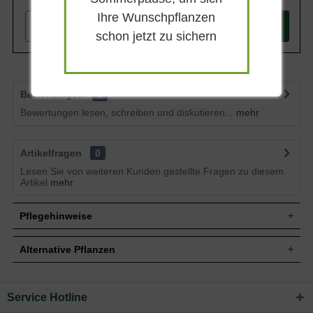
Ihre Wunschpflanzen
-
+
In den
Warenkorb
schon jetzt zu sichern
Bewertungen
2
Bewertungen lesen, schreiben und diskutieren...
mehr
Artikelfragen
0
Lesen Sie von weiteren Kunden gestellte Fragen zu diesem
Artikel
mehr
Pflegehinweise
Alternative Pflanzen
Pflanz- und Pflegetipps Geranium phaeum
'Samobor' / Brauner Storchschnabel
Service Hotline
Sie suchen eine Alternative?
Mit ein paar kleinen Tipps und Tricks kann man