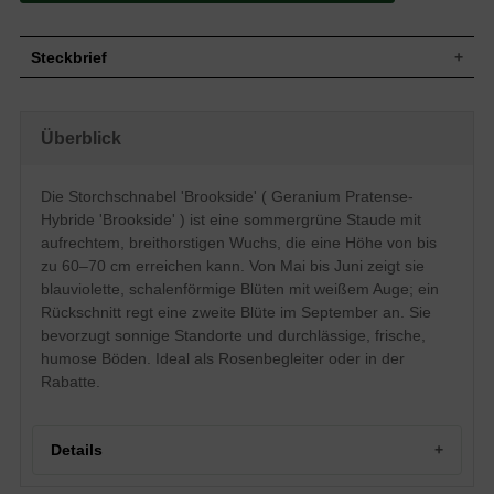
Steckbrief
Staude, aufrecht, breithorstig, 60 bis 70
Wuchs
cm hoch
Überblick
Wuchshöhe
60 - 70 cm
Blatt
Sommergrün, rundlich, grün
Die Storchschnabel 'Brookside' ( Geranium Pratense-
Frucht
Frucht, geschnäbelt
Hybride 'Brookside' ) ist eine sommergrüne Staude mit
Blauviolett mit weißem Auge,
Blüte
schalenförmig
aufrechtem, breithorstigen Wuchs, die eine Höhe von bis
Blütezeit
Mai bis Juni
zu 60–70 cm erreichen kann. Von Mai bis Juni zeigt sie
blauviolette, schalenförmige Blüten mit weißem Auge; ein
Gut durchlässige, frische, humose,
Boden
nährstoffreiche Untergründe
Rückschnitt regt eine zweite Blüte im September an. Sie
Standort
Sonnig
bevorzugt sonnige Standorte und durchlässige, frische,
Pflanzen pro
humose Böden. Ideal als Rosenbegleiter oder in der
2
m²
Rabatte.
Die Geranium Pratense-Hybride
'Brookside' (Storchschnabel) trägt eine
herllich blauviolette Blütenfarbe, die
bereits im Mai erscheint, durch einen
Details
Rückschnitt jedoch auch im September
noch einmal zu einer zweiten Blüte