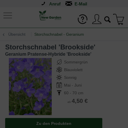
Anruf
Übersicht
Storchschnabel - Geranium
Storchschnabel 'Brookside'
Geranium Pratense-Hybride 'Brookside'
Sommergrün
Blauviolett
Sonnig
Mai - Juni
60 - 70 cm
4,50 €
ab
Zu den Produkten