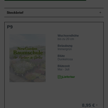
Steckbrief
Staude, buschig, horstbildend, bis zu 20
Wuchs
P9
cm hoch
Wuchshöhe
bis zu 20 cm
Wuchsendhöhe
Immergrün, herzförmig, grün mit weißem
Blatt
bis zu 20 cm
Schleier
Belaubung
Frucht
Steril, ohne Frucht
Immergrün
Blüte
Dunkelrosa rispenartig
Blüte
Blütezeit
Mai bis Juli
Dunkelrosa
Boden
Frische, durchlässige Untergründe
Blütezeit
Standort
Sonnig bis halbschattig
Mai - Juli
Pflanzen pro
8
Lieferbar
m²
Die Heuchera 'Paris' (Purpurglöckchen)
glänzt mit seiner Blühfreudigkeit und
seinem hübschen Zusammenspiel aus
dunkelrosa Blüte und immergrünem
Blattwerk. Während die Blüte von Mai bis
Juli einen tollen Blickfang darstellt,
8,95 €
begeistern die grünen Blätter mit ihrem
Eigenschaften