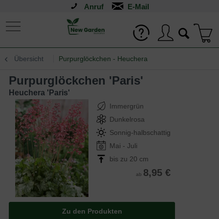
Anruf
Übersicht
Purpurglöckchen - Heuchera
Purpurglöckchen 'Paris'
Heuchera 'Paris'
Immergrün
Dunkelrosa
Sonnig-halbschattig
Mai - Juli
bis zu 20 cm
8,95 €
ab
Zu den Produkten