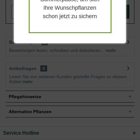
Ihre Wunschpflanzen
-
+
In den
Warenkorb
schon jetzt zu sichern
Bewertungen
3
Bewertungen lesen, schreiben und diskutieren...
mehr
Artikelfragen
0
Lesen Sie von weiteren Kunden gestellte Fragen zu diesem
Artikel
mehr
Pflegehinweise
Alternative Pflanzen
Pflanz- und Pflegetipps Heuchera 'Paris' /
Purpurglöckchen
Service Hotline
Sie suchen eine Alternative?
Mit ein paar kleinen Tipps und Tricks kann man