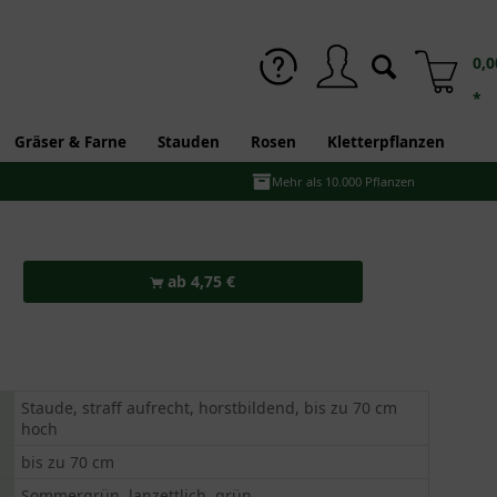
0,0
*
Gräser & Farne
Stauden
Rosen
Kletterpflanzen
Mehr als 10.000 Pflanzen
ab 4,75 €
Staude, straff aufrecht, horstbildend, bis zu 70 cm
hoch
bis zu 70 cm
Sommergrün, lanzettlich, grün