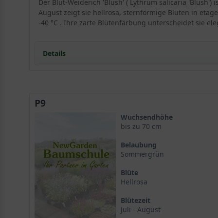
Der Blut-Weiderich 'Blush' ( Lythrum salicaria 'Blush'
August zeigt sie hellrosa, sternförmige Blüten in eta
-40 °C . Ihre zarte Blütenfärbung unterscheidet sie el
Details
Portrait Blut-Weiderich 'Blush'
Herkunft und Verbreitung von Lythrum salicaria 'Blu
P9
Wuchsform und Größe
Standort und Boden
Wuchsendhöhe
Ideale Lichtbedingungen für Blut-Weiderich 'Blush'
bis zu 70 cm
Bodenansprüche und Substrat
Belaubung
Blüte und Blattwerk von Lythrum salicaria 'Blush'
Sommergrün
Blütenfarbe und -form
Blüte
Laubcharakteristik
Hellrosa
Verwendung im Garten
Pflanzung am Teichrand
Blütezeit
Beet- und Rabattenpflanze Blut-Weiderich
Juli - August