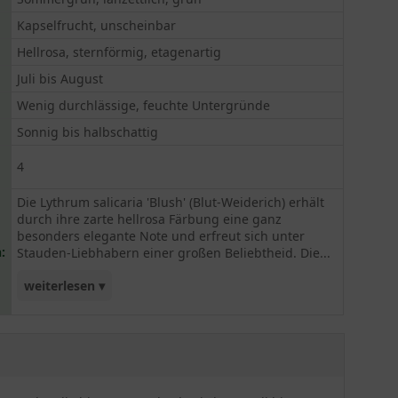
Kapselfrucht, unscheinbar
Hellrosa, sternförmig, etagenartig
Juli bis August
Wenig durchlässige, feuchte Untergründe
Sonnig bis halbschattig
4
Die Lythrum salicaria 'Blush' (Blut-Weiderich) erhält
durch ihre zarte hellrosa Färbung eine ganz
besonders elegante Note und erfreut sich unter
:
Stauden-Liebhabern einer großen Beliebtheid. Die...
weiterlesen ▾
hübsche Staude hat ihre Blütezeit von Juli bis
August und zeigt sich mit lanzettlich, grünem
Laub, das einen schönen Kontrast zu der hellen
Blüte bildet. In der Sonne oder im Halbschatten
kann sich die 'Blush gut entfalten. Zuträglich ist