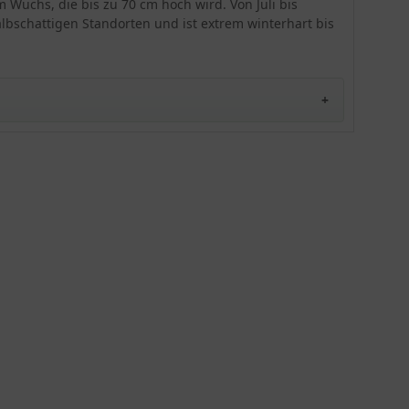
m Wuchs, die bis zu 70 cm hoch wird. Von Juli bis
zudem ein feuchter bis frischer Boden. Im Winter
lbschattigen Standorten und ist extrem winterhart bis
überzeugt sie mit einer Winterhärte von bis zu
-40,0 Grad Celsius.