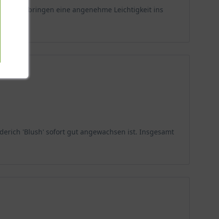
rlich und bringen eine angenehme Leichtigkeit ins
uropa hauptsächlich Lythrum salicaria und Lythrum
mlern großer Beliebtheit. Die Pflanze ist winterhart
 Zentimetern und bietet damit eine perfekte mittelhohe
t. Durch die horstige Struktur breitet sie sich
hlossenes Bild.
iderich 'Blush' sofort gut angewachsen ist. Insgesamt
 Die Pflanze bevorzugt sonnige bis halbschattige
onnigen Lagen ist der Blütenflor am intensivsten,
hasen, solange der Boden ausreichend feucht bleibt.