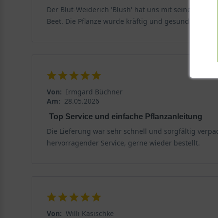
Der Blut-Weiderich 'Blush' hat uns mit seiner elega
besonders durch ihre hellen Blüten besticht. Weltweit
Beet. Die Pflanze wurde kräftig und gesund geliefe
virgatum vorkommen. 'Blush' hebt sich mit ihrer warme
bis minus 40 Grad Celsius und damit auch in rauen Lag
Wuchsform und Größe
Lythrum salicaria 'Blush' wächst straff aufrecht und h
Silhouette für Beete und Rabatten. Der aufrechte Wuchs
Von:
Irmgard Büchner
langsam aus, ohne jedoch invasiv zu wirken. Mit vier P
Am:
28.05.2026
Top Service und einfache Pflanzanleitung
Standort und Boden
Die Lieferung war sehr schnell und sorgfältig verpac
Damit sich die Schönheit des Blut-Weiderichs voll ent
hervorragender Service, gerne wieder bestellt.
Lagen und gedeiht auf feuchten, nährstoffreichen Bö
Ideale Lichtbedingungen für Blut-Weiderich 'Blush'
Für eine reiche Blüte benötigt Lythrum salicaria 'Blush
während im Halbschatten die Blütenbildung etwas zurü
Von:
Willi Kasischke