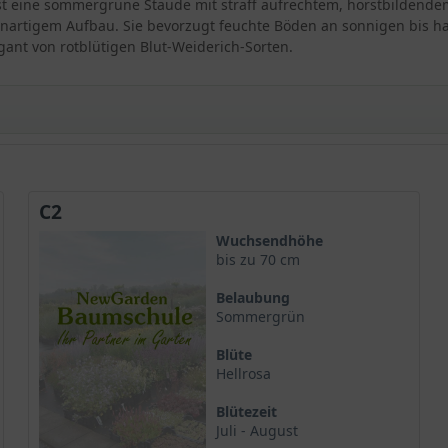
) ist eine sommergrüne Staude mit straff aufrechtem, horstbildende
genartigem Aufbau. Sie bevorzugt feuchte Böden an sonnigen bis ha
egant von rotblütigen Blut-Weiderich-Sorten.
sh'
C2
Wuchsendhöhe
bis zu 70 cm
Belaubung
Sommergrün
Blüte
Hellrosa
Blütezeit
Juli - August