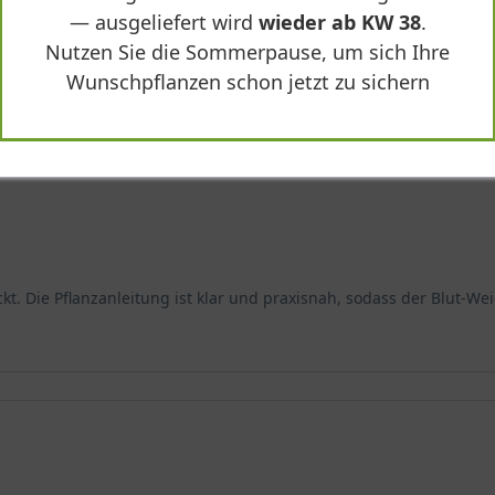
— ausgeliefert wird
wieder ab KW 38
.
nten Erscheinung begeistert. Die zartrosa Blüten wirken sehr natü
 gibt es etwa 30 Arten der Gattung Lythrum, von denen in Mittele
rt und ist hervorragend angewachsen.
n Pfirsichfarbe deutlich vom Sortiment ab und erfreut sich bei Sam
Nutzen Sie die Sommerpause, um sich Ihre
en gut zu kultivieren.
Wunschpflanzen schon jetzt zu sichern
orstbildend. Die Staude erreicht eine stattliche Höhe von bis zu 70
 sorgt dafür, dass die Pflanze auch bei Wind und Regen stabil bleib
flanzen pro Quadratmeter entsteht bereits im ersten Jahr ein gesc
kt. Die Pflanzanleitung ist klar und praxisnah, sodass der Blut-We
falten kann, sind die richtigen Standortbedingungen entscheidend.
den besonders gut.
' mindestens vier bis sechs Stunden direkte Sonne täglich. In volls
ckgehen kann. Die Staude verträgt jedoch auch leichte Schattenp