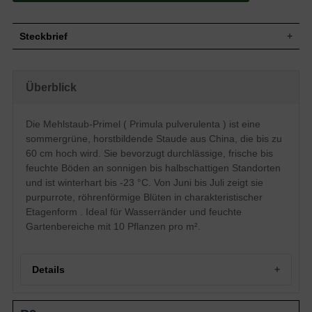
Steckbrief
Staude, aufrecht, horstbildend, bis zu 60
Wuchs
cm hoch
Überblick
Wuchshöhe
bis zu 60 cm
Blatt
Sommergrün, spatelförmig, grün
Die Mehlstaub-Primel ( Primula pulverulenta ) ist eine
Frucht
Kapsel
sommergrüne, horstbildende Staude aus China, die bis zu
Blüte
Purpurrot, röhrenförmig, etagenartig
60 cm hoch wird. Sie bevorzugt durchlässige, frische bis
Blütezeit
Juni bis Juli
feuchte Böden an sonnigen bis halbschattigen Standorten
Durchlässige, frische bis feuchte
Boden
und ist winterhart bis -23 °C. Von Juni bis Juli zeigt sie
Untergründe
purpurrote, röhrenförmige Blüten in charakteristischer
Standort
Sonnig bis halbschattig
Etagenform . Ideal für Wasserränder und feuchte
Pflanzen pro
10
m²
Gartenbereiche mit 10 Pflanzen pro m².
Die Primula pulverulenta (Mehlstaub-
Primel) ist ursprünglich in China
beheimatete und dort als Wildstaude am
Details
Uferrand oder als wassernahe
Bepflanzung anzutreffen. Nicht umsonst
liebt sie auch hier einen frischen bis
Portrait der Mehlstaub-Primel
feuchten Untergrund, der sowohl in der