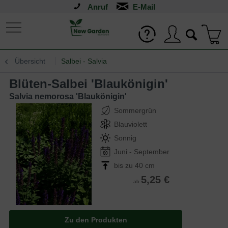
Anruf
Übersicht
Salbei - Salvia
Blüten-Salbei 'Blaukönigin'
Salvia nemorosa 'Blaukönigin'
Sommergrün
Blauviolett
Sonnig
Juni - September
bis zu 40 cm
5,25 €
ab
Zu den Produkten