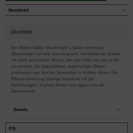
Steckbrief
Staude, straff aufrecht, horstbildend, bis
Wuchs
zu 40 cm hoch
Überblick
Wuchshöhe
bis zu 40 cm
Blatt
Sommergrün, lanzettlich, mattgrün
Der Blüten-Salbei 'Blaukönigin' ( Salvia nemorosa
Frucht
Nüsschen
'Blaukönigin') ist eine sommergrüne, horstbildende Staude
Blüte
Blauviolett, lippenartig, ährig
mit straff aufrechtem Wuchs, die eine Höhe von bis zu 40
Blütezeit
Juni bis September
cm erreicht. Die blauvioletten, lippenartigen Blüten
Boden
Gut durchlässige, frische Untergründe
erscheinen von Juni bis September in dichten Ähren. Die
Standort
Sonnig
Pflanze bevorzugt sonnige Standorte mit gut
Pflanzen pro
8
durchlässigen, frischen Böden und eignet sich als
m²
Bienenweide.
Die Salvia nemorosa 'Blauhügel'
(Steppen-Salbei) gilt als weit verbreitete
und allseits beliebte Beetstaude, die mit
ihren hübschen blauvioletten Blüten alle
Details
Blicke auf sich zieht und mit ihrer langen
Blütezeit von Juni bis September
begeistert. Durch seine dicht
Portrait der Blüten-Salbei 'Blaukönigin'
zusammenstehenden Blütenstiele und
Eigenschaften
P9
Herkunft und Wuchs
das lanzettlich geformte, mattgrüne