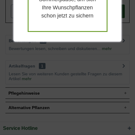
Ihre Wunschpflanzen
-
+
In den
Warenkorb
schon jetzt zu sichern
Bewertungen
4
Bewertungen lesen, schreiben und diskutieren...
mehr
Artikelfragen
1
Lesen Sie von weiteren Kunden gestellte Fragen zu diesem
Artikel
mehr
Pflegehinweise
Alternative Pflanzen
Pflanz- und Pflegetipps Salvia verticillata 'Purple
Rain' / Quirlblütiger Salbei
Service Hotline
Sie suchen eine Alternative?
Mit ein paar kleinen Tipps und Tricks kann man