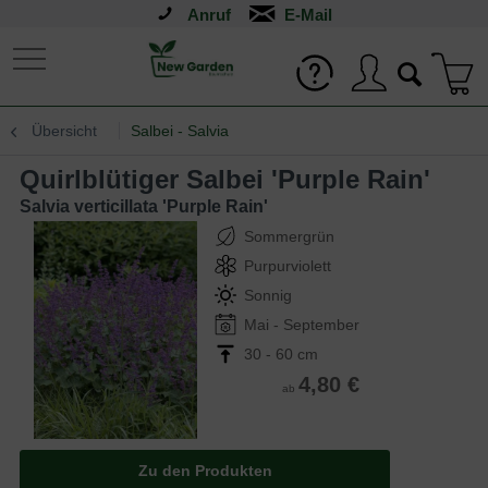
Anruf
Übersicht
Salbei - Salvia
Quirlblütiger Salbei 'Purple Rain'
Salvia verticillata 'Purple Rain'
Sommergrün
Purpurviolett
Sonnig
Mai - September
30 - 60 cm
4,80 €
ab
Zu den Produkten