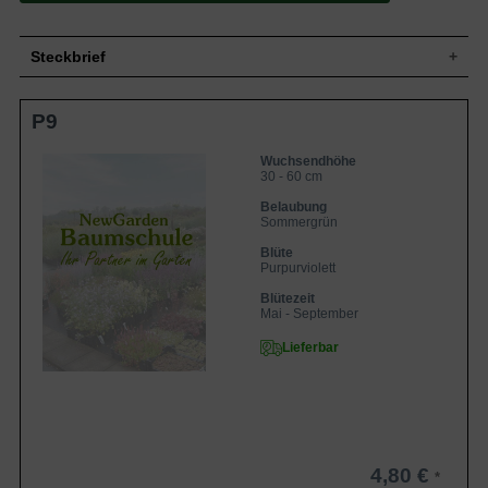
Steckbrief
Staude, aufrecht, horstbildend, 30 bis 60
Wuchs
P9
cm hoch
Wuchshöhe
30 - 60 cm
Wuchsendhöhe
Blatt
Sommergrün, herzförmig, grün
30 - 60 cm
Frucht
Nüsschen
Belaubung
Blüte
Purpurviolett, lippenartig, etagenartig
Sommergrün
Blütezeit
Mai bis September
Blüte
Boden
Gut durchlässige, trockene Untergründe
Purpurviolett
Standort
Sonnig
Blütezeit
Mai - September
Pflanzen pro
4
m²
Lieferbar
Die Salvia verticilatta 'Purple Rain'
(Quirlblütiger Salbei) macht ihrem Namen
alle Ehre. Tatsächlich erscheint es so,
dass sich ein schöner purpurvioletter
Regenschauer im Garten ergießt. Die im
Mai erscheinenden Blüten sind lippenartig
geformt und reihen sich etagenartig an
Eigenschaften
4,80 €
den aufrecht wachsenden Blütenstielen