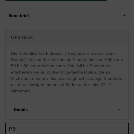
Steckbrief
Staude, aufrecht, rhizombildend, 50 bis 80
Wuchs
cm hoch
Überblick
Wuchshöhe
50 - 80 cm
Blatt
Sommergrün, grün
Die Krötenlilie 'Dark Beauty' ( Tricyrtis formosana 'Dark
Frucht
Kapsel
Beauty') ist eine rhizombildende Staude, die eine Höhe von
Blüte
Weiß, dunkelrot gefleckt, schalenförmig
50 bis 80 cm erreichen kann. Von Juli bis September
Blütezeit
Juli bis September
erscheinen weiße, dunkelrot gefleckte Blüten, die an
Wurzeln
Rhizombildend
Orchideen erinnern. Sie bevorzugt halbschattige Standorte
Durchlässige, frische, humose,
Boden
mit durchlässigen, humosen Böden und ist bis -23 °C
nährstoffreiche Untergründe
winterhart .
Standort
Halbschattig
Pflanzen pro
6
m²
Die Tricyrtis formosana 'Dark Beauty'
Details
(Krötenlilie) stammt aus Ostasien und
schafft es mit ihrem schönen,
außergewöhnlichem Auftreten einen
Portrait der Krötenlilie 'Dark Beauty'
P9
exotischen Flair in unseren Garten zu
Herkunft und Wuchsform
bringen. Besonders die auffällige weiße
Wuchshöhe und Blattwerk