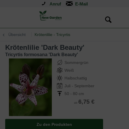
Anruf
Übersicht
Krötenlilie - Tricyrtis
Krötenlilie 'Dark Beauty'
Tricyrtis formosana 'Dark Beauty'
Sommergrün
Weiß
Halbschattig
Juli - September
50 - 80 cm
6,75 €
ab
Zu den Produkten