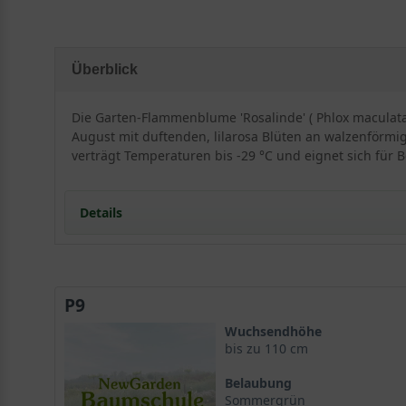
Überblick
Die Garten-Flammenblume 'Rosalinde' ( Phlox maculata '
August mit duftenden, lilarosa Blüten an walzenförm
verträgt Temperaturen bis -29 °C und eignet sich für B
Details
Portrait: Eine prächtige Flammenblume mit Charme
Herkunft und Wuchs der Phlox maculata 'Rosalinde'
P9
Ein straffer Horst für den Garten
Standort und Boden
Wuchsendhöhe
Der ideale Standort für eine Sonnenanbeterin
bis zu 110 cm
Bodenansprüche der Garten-Flammenblume 'Rosali
Belaubung
Blüte und Blattwerk: Ein Fest für die Sinne
Sommergrün