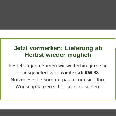
inde'
lume
nde'
Jetzt vormerken: Lieferung ab
Rosalinde'
Herbst wieder möglich
Bestellungen nehmen wir weiterhin gerne an
— ausgeliefert wird
wieder ab KW 38
.
Nutzen Sie die Sommerpause, um sich Ihre
alinde'
Wunschpflanzen schon jetzt zu sichern
maculata 'Rosalinde', ist eine bezaubernde Staude, die mit ihren l
 Pflanze erreicht eine beachtliche Höhe von bis zu 110 Zentimetern
x maculata 'Rosalinde'"
n Kontrast zu den zahlreichen, angenehm duftenden Blüten, die i
, eine hervorragende Prachtstaude für naturbelassene Gärten, Freif