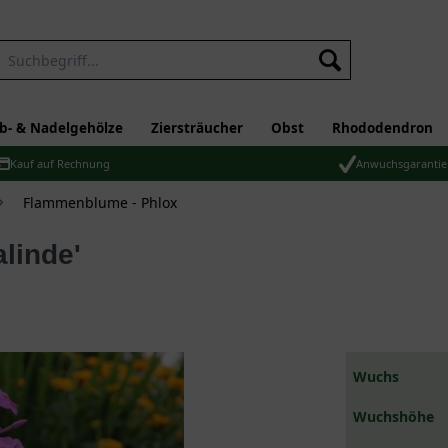
b- & Nadelgehölze
Ziersträucher
Obst
Rhododendron
Kauf auf Rechnung
Anwuchsgarantie
Flammenblume - Phlox
linde'
Wuchs
Wuchshöhe