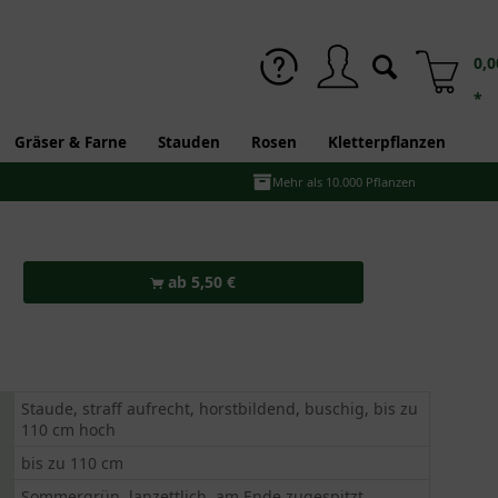
0,0
*
Gräser & Farne
Stauden
Rosen
Kletterpflanzen
Mehr als 10.000 Pflanzen
ab 5,50 €
Staude, straff aufrecht, horstbildend, buschig, bis zu
110 cm hoch
bis zu 110 cm
Sommergrün, lanzettlich, am Ende zugespitzt,