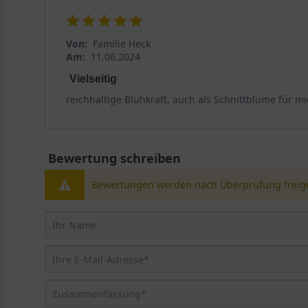
Portrait: Eine prächtige Flammenblume mit Cha
Von:
Familie Heck
Die Garten-Flammenblume 'Rosalinde' ist eine Staude 
Am:
11.06.2024
und langanhaltenden Blütenpracht, die jeden Gartenbe
Vielseitig
Wuchseigenschaften.
reichhaltige Blühkraft, auch als Schnittblume für mi
Herkunft und Wuchs der Phlox maculata 'Rosalinde'
Bei der Garten-Flammenblume 'Rosalinde' handelt es si
Bewertung schreiben
Robustheit und ihren natürlichen Charme bekannt sind.
nicht unkontrolliert ausbreiten. Ihr Wuchs ist straff
Bewertungen werden nach Überprüfung freige
bis zu 110 cm gehört sie zu den höheren Stauden im Be
sie zuverlässig im Boden und sorgen für eine gute Nä
Ein straffer Horst für den Garten
Der horstartige, buschige Wuchs der Garten-Flammenbl
behält auch bei Wind und Regen ihre Form. Pro Quadra