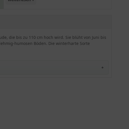
zahlreich an walzenförmigen Blütenständen.
Schon aus der Ferne setzt die Garten-
Flammenblume 'Rosalinde' atemberaubende
Farbakzente. Im Gegensatz zu Phlox paniculata
besitzen Sorten der Phlox maculata schmalere
de, die bis zu 110 cm hoch wird. Sie blüht von Juni bis
Blätter. Insgesamt erweist sich diese Sorte als
 lehmig-humosen Böden. Die winterharte Sorte
robust und anspruchslos. Temperaturen von bis
zu -29 Grad Celsius hält sie problemlos stand.
Eine hervorragende Prachtstaude für
naturbelassene Gärten. Für Freiflächen, Beete und
Rabatten eine hervorragende Wahl. Wir
empfehlen Ihnen die Garten-Flammenblume
'Rosalinde' entweder einzeln oder aber in kleinen
Tuffs von bis zu 3 Pflanzen zu setzen, damit sie
perfekt zur Geltung kommt. Auf einem
Quadratmeter finden bis zu 5 Pflanzen Platz.
Zudem eignet sich diese Sorte als Schnittblume
für farbenfrohe Blumensträuße. Sie werden von
der Garten-Flammenblume 'Rosalinde' begeistert
sein!