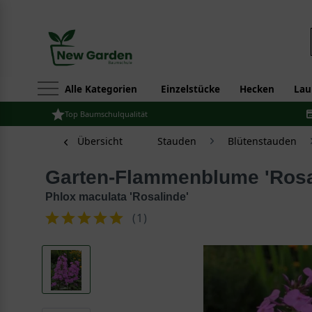
Alle Kategorien
Einzelstücke
Hecken
Lau
Top Baumschulqualität
Übersicht
Stauden
Blütenstauden
Garten-Flammenblume 'Rosa
Phlox maculata 'Rosalinde'
(
1
)