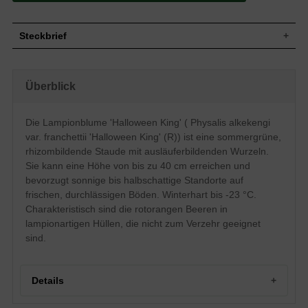
Steckbrief
Staude, aufrecht, buschig, wuchernd, bis
Wuchs
zu 40 cm hoch
Überblick
Wuchshöhe
bis zu 40 cm
Sommergrün, eiförmig, zugespitzt,
Blatt
gewellter Rand, frischgrün, bis zu 10 cm
Die Lampionblume 'Halloween King' ( Physalis alkekengi
lang
var. franchettii 'Halloween King' (R)) ist eine sommergrüne,
Rotorange Beeren in einer Lampionhülle,
Frucht
rhizombildende Staude mit ausläuferbildenden Wurzeln.
nicht zum Verzehr geeignet
Sie kann eine Höhe von bis zu 40 cm erreichen und
Cremeweiß, schalenförmig, etagenartig
Blüte
bevorzugt sonnige bis halbschattige Standorte auf
aufgebaut, reichblühend
frischen, durchlässigen Böden. Winterhart bis -23 °C.
Blütezeit
Juli bis September
Charakteristisch sind die rotorangen Beeren in
Wurzeln
Rhizombildend, fleischig, ausläuferbildend
lampionartigen Hüllen, die nicht zum Verzehr geeignet
Frische, durchlässige und humose
Boden
sind.
Untergründe
Standort
Sonnig bis halbschattig
Pflanzen pro
6
Details
m²
Die Physalis alkekengi var. franchettii
'Halloween Kind' (R) (Lampionblume