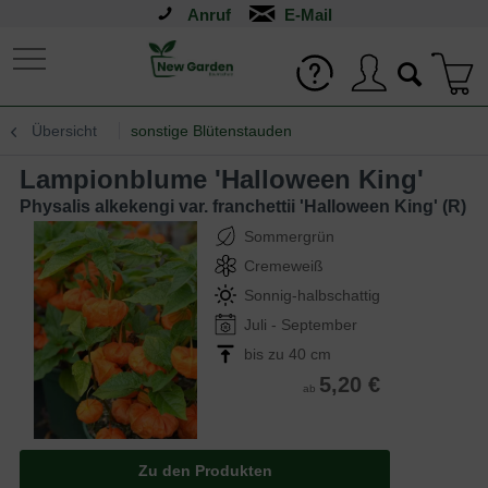
Anruf
Übersicht
sonstige Blütenstauden
Lampionblume 'Halloween King'
Physalis alkekengi var. franchettii 'Halloween King' (R)
Sommergrün
Cremeweiß
Sonnig-halbschattig
Juli - September
bis zu 40 cm
5,20 €
ab
Zu den Produkten