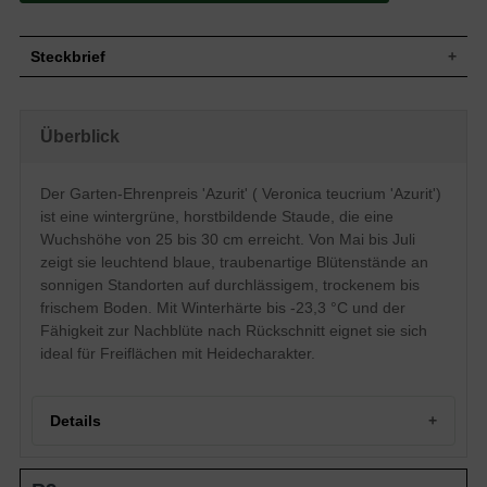
Steckbrief
Wuchs
Aufrecht, horstbildend
Wuchshöhe
25 - 30 cm
Überblick
Blatt
Winter-/ immergrün, eiförmig, grün
Leuchtend blau, einfache Einzelblüte in
Der Garten-Ehrenpreis 'Azurit' ( Veronica teucrium 'Azurit')
Blüte
traubenartigen Blütenständen,
rachenförmige Blütenform
ist eine wintergrüne, horstbildende Staude, die eine
Blütezeit
Mai bis Juli
Wuchshöhe von 25 bis 30 cm erreicht. Von Mai bis Juli
Boden
Normal durchlässig, trocken bis frisch
zeigt sie leuchtend blaue, traubenartige Blütenstände an
sonnigen Standorten auf durchlässigem, trockenem bis
Standort
Sonnig
frischem Boden. Mit Winterhärte bis -23,3 °C und der
Pflanzen pro
10
m²
Fähigkeit zur Nachblüte nach Rückschnitt eignet sie sich
Die Veronica teucrium 'Azurit' (Garten-
ideal für Freiflächen mit Heidecharakter.
Ehrenpreis) gehört zu der über 450 Arten
starken Pflanzengattung der Ehrenpreise.
Sie ist eine sehr pflegeleichte Staude und
setzt mit ihren schönen, leuchtend blauen
Details
Blüten wunderbare Akzente vor allem auf
sonnigen Freiflächen mit Heidecharakter.
Der Garten-Ehrenpreis fühlt sich wohl auf
Portrait des Garten-Ehrenpreis 'Azurit'
trockenem bis frischem Boden, entfaltet