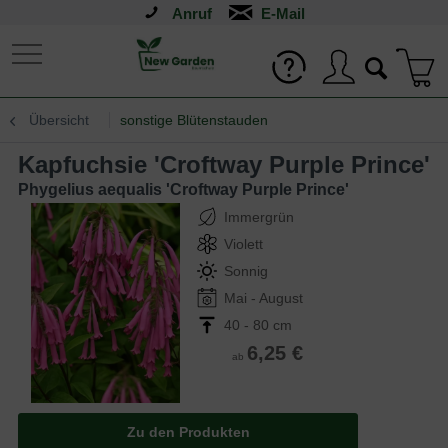
Anruf
Übersicht
sonstige Blütenstauden
Kapfuchsie 'Croftway Purple Prince'
Phygelius aequalis 'Croftway Purple Prince'
Immergrün
Violett
Sonnig
Mai - August
40 - 80 cm
6,25 €
ab
Zu den Produkten