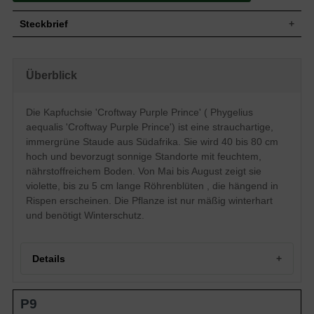
Steckbrief
Staude, aufrecht, lockerbuschig,
Wuchs
strauchartig, verzweigt, 40 bis 80 cm hoch
Überblick
Wuchshöhe
40 - 80 cm
Immergrün, lanzettlich, zugespitzt,
Blatt
rundlich, ganzrandig, geadert, glänzend,
Die Kapfuchsie 'Croftway Purple Prince' ( Phygelius
grün
aequalis 'Croftway Purple Prince') ist eine strauchartige,
Frucht
Kapselfrucht, nicht zum Verzehr geeignet
immergrüne Staude aus Südafrika. Sie wird 40 bis 80 cm
Violett, rispenartig, trichterförmig, lose
hoch und bevorzugt sonnige Standorte mit feuchtem,
Blüte
gehäuft, röhrenförmig, hängend, sehr
nährstoffreichem Boden. Von Mai bis August zeigt sie
zierend, bis zu 5 cm lang
violette, bis zu 5 cm lange Röhrenblüten , die hängend in
Blütezeit
Mai bis August
Rispen erscheinen. Die Pflanze ist nur mäßig winterhart
Wurzeln
Rhizome
und benötigt Winterschutz.
Feuchter, nährstoffreicher und gut
Boden
durchlässiger Untergrund
Standort
Sonnig
Details
Pflanzen pro
7
m²
DIe Phygelius aequalis 'Croftway Purple
Portrait der Kapfuchsie 'Croftway Purple Prince'
Prince' (Kapfuchsie) verzaubert mit ihren
P9
Herkunft und Wuchs
wunderschönen, leuchtend violetten